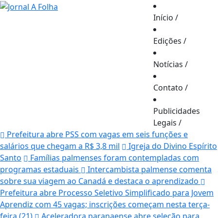
Início
/
Edições
/
Notícias
/
Contato
/
Publicidades
Legais
/
Prefeitura abre PSS com vagas em seis funções e
salários que chegam a R$ 3,8 mil
Igreja do Divino Espírito
Santo
Famílias palmenses foram contempladas com
programas estaduais
Intercambista palmense comenta
sobre sua viagem ao Canadá e destaca o aprendizado
Prefeitura abre Processo Seletivo Simplificado para Jovem
Aprendiz com 45 vagas; inscrições começam nesta terça-
feira (21)
Aceleradora paranaense abre seleção para