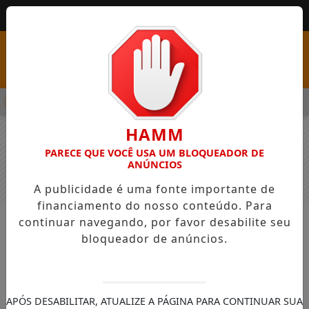
MENU
PSS COM VAGAS EM SEIS FUNÇÕES E SALÁRIOS QUE CHEGAM A 
HAMM
PARECE QUE VOCÊ USA UM BLOQUEADOR DE
ANÚNCIOS
A publicidade é uma fonte importante de
financiamento do nosso conteúdo. Para
continuar navegando, por favor desabilite seu
NOTÍCIAS
GERAL
bloqueador de anúncios.
CNU 2: prazo para contestar
resultado de vagas reservadas
começa hoje
APÓS DESABILITAR, ATUALIZE A PÁGINA PARA CONTINUAR SUA