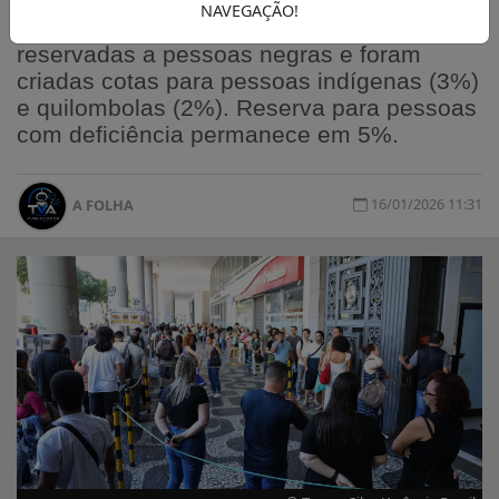
Nesta segunda edição do concurso foi
NAVEGAÇÃO!
ampliado para 25% o percentual de vagas
reservadas a pessoas negras e foram
criadas cotas para pessoas indígenas (3%)
e quilombolas (2%). Reserva para pessoas
com deficiência permanece em 5%.
16/01/2026 11:31
A FOLHA