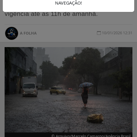
NAVEGAÇÃO!
começando neste sábado (10), com
vigência até as 11h de amanhã.
10/01/2026 12:31
A FOLHA
© Arquivo/Marcelo Camargo/Agência Brasil