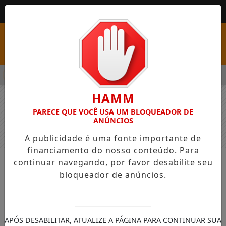
MENU
SS COM VAGAS EM SEIS FUNÇÕES E SALÁRIOS QUE CHEGAM A R
HAMM
PARECE QUE VOCÊ USA UM BLOQUEADOR DE
ANÚNCIOS
A publicidade é uma fonte importante de
financiamento do nosso conteúdo. Para
continuar navegando, por favor desabilite seu
NOTÍCIAS
GERAL
bloqueador de anúncios.
Defesa Civil de SP alerta para
ocorrência de chuva forte no estado
Instituto Nacional de Meteorologia publicou
APÓS DESABILITAR, ATUALIZE A PÁGINA PARA CONTINUAR SUA
aviso de Perigo Potencial para o estado,