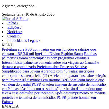
Aguarde, carregando...
Segunda-feira, 10 de Agosto 2026
Início
/
Edições
/
Notícias
/
Contato
/
Publicidades Legais
/
MENU
Prefeitura abre PSS com vagas em seis funções e salários que
chegam a R$ 3,8 mil
Igreja do Divino Espírito Santo
Famílias
palmenses foram contempladas com programas estaduais
Intercambista palmense comenta sobre sua viagem ao Canadá e
destaca o aprendizado
Prefeitura abre Processo Seletivo
Simplificado para Jovem Aprendiz com 45 vagas; inscrições
começam nesta terça-feira (21)
Aceleradora paranaense abre seleção
para investir R$ 5 milhões em startups B2B SaaS com modelo que
vai além do capital
PCPR divulga imagem de suspeito de homicídio
em Palmas
“Acabou com os sonhos”, diz irmão da moradora que
teve a casa destruída por incêndio
Após descumprimento de medida
protetiva e tentativa de feminicídio, PCPR prende homem em
Palmas
EM ALTA