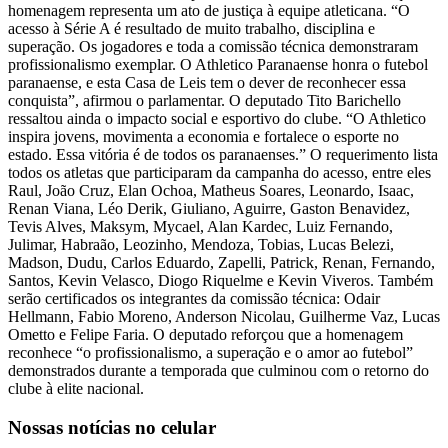
homenagem representa um ato de justiça à equipe atleticana. “O
acesso à Série A é resultado de muito trabalho, disciplina e
superação. Os jogadores e toda a comissão técnica demonstraram
profissionalismo exemplar. O Athletico Paranaense honra o futebol
paranaense, e esta Casa de Leis tem o dever de reconhecer essa
conquista”, afirmou o parlamentar. O deputado Tito Barichello
ressaltou ainda o impacto social e esportivo do clube. “O Athletico
inspira jovens, movimenta a economia e fortalece o esporte no
estado. Essa vitória é de todos os paranaenses.” O requerimento lista
todos os atletas que participaram da campanha do acesso, entre eles
Raul, João Cruz, Elan Ochoa, Matheus Soares, Leonardo, Isaac,
Renan Viana, Léo Derik, Giuliano, Aguirre, Gaston Benavidez,
Tevis Alves, Maksym, Mycael, Alan Kardec, Luiz Fernando,
Julimar, Habraão, Leozinho, Mendoza, Tobias, Lucas Belezi,
Madson, Dudu, Carlos Eduardo, Zapelli, Patrick, Renan, Fernando,
Santos, Kevin Velasco, Diogo Riquelme e Kevin Viveros. Também
serão certificados os integrantes da comissão técnica: Odair
Hellmann, Fabio Moreno, Anderson Nicolau, Guilherme Vaz, Lucas
Ometto e Felipe Faria. O deputado reforçou que a homenagem
reconhece “o profissionalismo, a superação e o amor ao futebol”
demonstrados durante a temporada que culminou com o retorno do
clube à elite nacional.
Nossas notícias
no celular