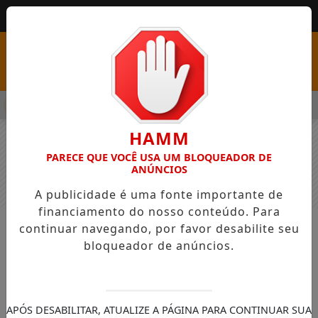
MENU
SS COM VAGAS EM SEIS FUNÇÕES E SALÁRIOS QUE CHEGAM A R
HAMM
PARECE QUE VOCÊ USA UM BLOQUEADOR DE
ANÚNCIOS
A publicidade é uma fonte importante de
financiamento do nosso conteúdo. Para
continuar navegando, por favor desabilite seu
NOTÍCIAS
GERAL
bloqueador de anúncios.
Deputado Evandro Araújo (PSD)
pede explicações à ANTT sobre
antecipação do “pedágio
APÓS DESABILITAR, ATUALIZE A PÁGINA PARA CONTINUAR SUA
eletrônico” no Paraná