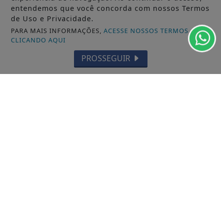
entendemos que você concorda com nossos Termos
de Uso e Privacidade.
PARA MAIS INFORMAÇÕES,
ACESSE NOSSOS TERMOS
CLICANDO AQUI
28/01/2026
GERAL
PROSSEGUIR
Daniel Andraschko destacou que irá
defender três bandeiras em sua
campanha para...
Comentou também sobre o importante legado
que seu pai, o ex-prefeito de Palmas,...
ACESSAR
SIGA
JORNAL A FOLHA
NAS REDES SOCIAIS