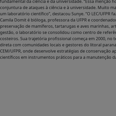
fundamental da ciência e da universidade. “Essa menção hon
conjuntura de ataques à ciência e à universidade. Muito m
um laboratório científico”, destacou Sunye. “O LEC/UFPR faz
Camila Domit é bióloga, professora da UFPR e coordenador
preservação de mamíferos, tartarugas e aves marinhas, arti
gestão, o laboratório se consolidou como centro de referê
costeiros. Sua trajetória profissional começa em 2000, no te
direta com comunidades locais e gestores do litoral paran
CEM/UFPR, onde desenvolve estratégias de conservação apl
científicos em instrumentos práticos para a manutenção d