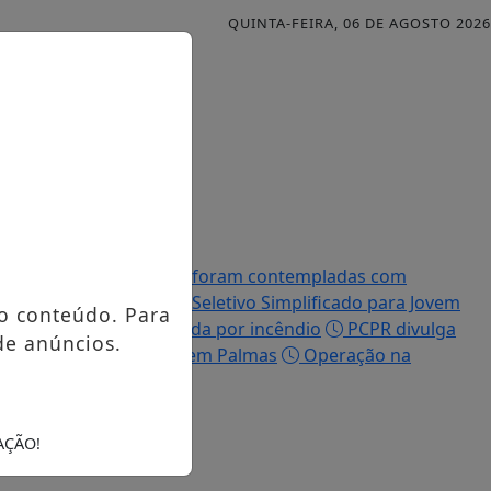
QUINTA-FEIRA, 06 DE AGOSTO 2026
Famílias palmenses foram contempladas com
efeitura abre Processo Seletivo Simplificado para Jovem
o conteúdo. Para
ue teve a casa destruída por incêndio
PCPR divulga
de anúncios.
io, PCPR prende homem em Palmas
Operação na
AÇÃO!