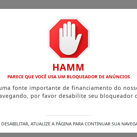
HAMM
Legais
/
s que chegam a R$ 3,8 mil
PARECE QUE VOCÊ USA UM BLOQUEADOR DE ANÚNCIOS
Igreja do Divino Espírito Santo
sobre sua viagem ao Canadá e destaca o aprendizado
Pr
 uma fonte importante de financiamento do noss
ra (21)
“Acabou com os sonhos”, diz irmão da moradora q
avegando, por favor desabilite seu bloqueador 
mprimento de medida protetiva e tentativa de feminicíd
 DESABILITAR, ATUALIZE A PÁGINA PARA CONTINUAR SUA NAVEG