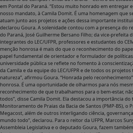
em Pontal do Paraná. “Estou muito honrado em entregar ess
nosso mandato, à Camila Domit. É uma homenagem que se 
atuam junto aos projetos e ações dessa importante institu
declarou Goura. A solenidade contou com a presença do re
do Paraná, José Guilherme Bersano Filho; da vice-prefeita 
integrantes do LEC/UFPR, professores e estudantes do CE
menção honrosa é mais do que o reconhecimento do papel 
papel fundamental de orientador e formulador de políticas
universidade pública se reflete no fomento à conscientiza
da Camila e da equipe do LEC/UFPR e de todos os projetos 
natureza”, afirmou Goura. “Honrada pelo reconhecimento
honrosa. É uma oportunidade de olharmos para nós mesmo
reconhecimento de que trabalhamos para o bem-estar, nã
todos”, disse Camila Domit. Ela destacou a importância do
Monitoramento de Praias da Bacia de Santos (PMP-BS), o P
Megacost, além de outros interligando ciência, governanç
mundo todo”, declarou. Para o reitor da UFPR, Marcos Sun
Assembleia Legislativa e o deputado Goura, fazem tamb