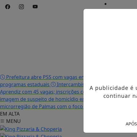
Início
/
Edições
/
Notícias
/
Contato
/
Publicidades 
Prefeitura abre PSS com vagas em seis funções e salário
programas estaduais
Intercambista palmense comenta 
A publicidade é
Aprendiz com 45 vagas; inscrições começam nesta terça-fei
continuar n
imagem de suspeito de homicídio em Palmas
Após descu
microrregião de Palmas com o foco no tráfico de drogas
EM ALTA
MENU
APÓS