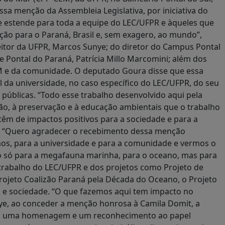
a menção da Assembleia Legislativa, por iniciativa do
estende para toda a equipe do LEC/UFPR e àqueles que
ição para o Paraná, Brasil e, sem exagero, ao mundo”,
itor da UFPR, Marcos Sunye; do diretor do Campus Pontal
de Pontal do Paraná, Patrícia Millo Marcomini; além dos
M e da comunidade. O deputado Goura disse que essa
da universidade, no caso específico do LEC/UFPR, do seu
 públicas. “Todo esse trabalho desenvolvido aqui pela
ção, à preservação e à educação ambientais que o trabalho
têm de impactos positivos para a sociedade e para a
” “Quero agradecer o recebimento dessa menção
s, para a universidade e para a comunidade e vermos o
o só para a megafauna marinha, para o oceano, mas para
 trabalho do LEC/UFPR e dos projetos como Projeto de
rojeto Coalizão Paraná pela Década do Oceano, o Projeto
a e sociedade. “O que fazemos aqui tem impacto no
ye, ao conceder a menção honrosa à Camila Domit, a
ém uma homenagem e um reconhecimento ao papel