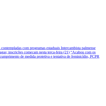
m contempladas com programas estaduais
Intercambista palmense
gas; inscrições começam nesta terça-feira (21)
“Acabou com os
umprimento de medida protetiva e tentativa de feminicídio, PCPR