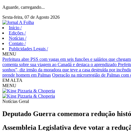
Aguarde, carregando...
Sexta-feira, 07 de Agosto 2026
Início
/
Edições
/
Notícias
/
Contato
/
Publicidades Legais
/
MENU
Prefeitura abre PSS com vagas em seis funções e salários que chegam
comenta sobre sua viagem ao Canadá e destaca o aprendizado
Prefei
sonhos”, diz irmão da moradora que teve a casa destruída por incêndi
prende homem em Palmas
Operação na microrregião de Palmas com o
EM ALTA
MENU
Notícias
Geral
Deputado Guerra comemora redução histó
Assembleia Legislativa deve votar a reduç