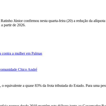
atinho Júnior confirmou nesta quarta-feira (20) a redução da alíquot
a partir de 2026.
a contra a mulher em Palmas
à comunidade Chico André
s, o equivalente a quase 83% da frota tributada do Estado. Para uma pe
tícia porque desde 2019 mantém este diálogo junto ao Governador Ra