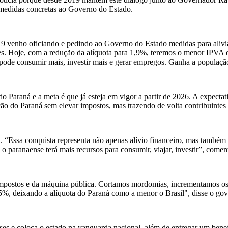
do medidas concretas ao Governo do Estado.
019 venho oficiando e pedindo ao Governo do Estado medidas para aliv
es. Hoje, com a redução da alíquota para 1,9%, teremos o menor IPVA do
ode consumir mais, investir mais e gerar empregos. Ganha a populaçã
o Paraná e a meta é que já esteja em vigor a partir de 2026. A expectat
o do Paraná sem elevar impostos, mas trazendo de volta contribuintes
 “Essa conquista representa não apenas alívio financeiro, mas também 
 paranaense terá mais recursos para consumir, viajar, investir”, comen
postos e da máquina pública. Cortamos mordomias, incrementamos os
5%, deixando a alíquota do Paraná como a menor o Brasil", disse o gov
ses e coloca o estado na vanguarda nacional, além de entregar um benef