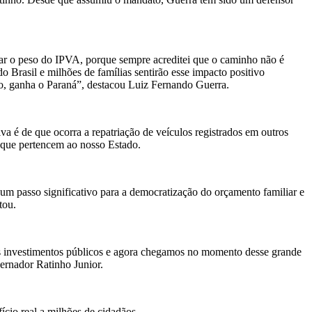
iar o peso do IPVA, porque sempre acreditei que o caminho não é
 Brasil e milhões de famílias sentirão esse impacto positivo
o, ganha o Paraná”, destacou Luiz Fernando Guerra.
iva é de que ocorra a repatriação de veículos registrados em outros
 que pertencem ao nosso Estado.
um passo significativo para a democratização do orçamento familiar e
tou.
 investimentos públicos e agora chegamos no momento desse grande
ernador Ratinho Junior.
ício real a milhões de cidadãos.