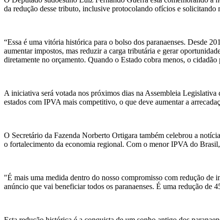
da redução desse tributo, inclusive protocolando ofícios e solicitan
“Essa é uma vitória histórica para o bolso dos paranaenses. Desde 2
aumentar impostos, mas reduzir a carga tributária e gerar oportunidad
diretamente no orçamento. Quando o Estado cobra menos, o cidadão p
A iniciativa será votada nos próximos dias na Assembleia Legislativa d
estados com IPVA mais competitivo, o que deve aumentar a arrecadaçã
O Secretário da Fazenda Norberto Ortigara também celebrou a notícia.
o fortalecimento da economia regional. Com o menor IPVA do Brasil, o
"É mais uma medida dentro do nosso compromisso com redução de im
anúncio que vai beneficiar todos os paranaenses. É uma redução de 4
Esta redução histórica é a conquista de um sonho antigo dos paranaen