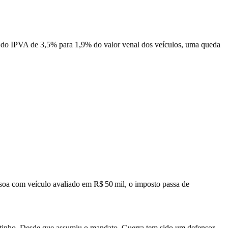
a do IPVA de 3,5% para 1,9% do valor venal dos veículos, uma queda
ssoa com veículo avaliado em R$ 50 mil, o imposto passa de
tinho. Desde que assumiu o mandato, Guerra tem sido um defensor