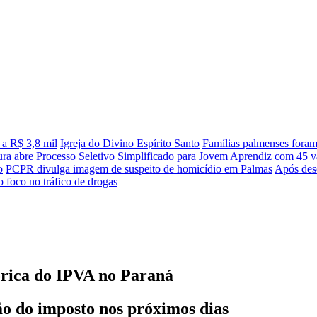
 a R$ 3,8 mil
Igreja do Divino Espírito Santo
Famílias palmenses fora
tura abre Processo Seletivo Simplificado para Jovem Aprendiz com 45 va
o
PCPR divulga imagem de suspeito de homicídio em Palmas
Após desc
 foco no tráfico de drogas
rica do IPVA no Paraná
ão do imposto nos próximos dias