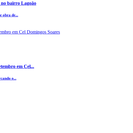
 no bairro Lagoão
 obra de...
etembro em Cel...
cando o...