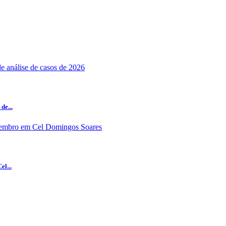
de...
el...