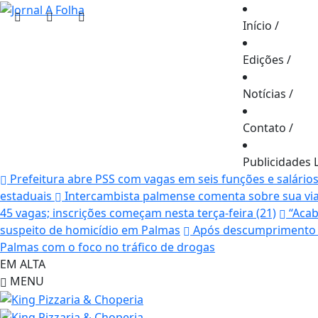
Início
/
Edições
/
Notícias
/
Contato
/
Publicidades 
Prefeitura abre PSS com vagas em seis funções e salário
estaduais
Intercambista palmense comenta sobre sua vi
45 vagas; inscrições começam nesta terça-feira (21)
“Acab
suspeito de homicídio em Palmas
Após descumprimento d
Palmas com o foco no tráfico de drogas
EM ALTA
MENU