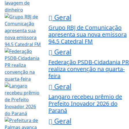
Geral
Grupo RBJ de Comunicação
apresenta sua nova emissora
94.5 Catedral FM
Geral
Federação PSDB-Cidadania PR
realiza convenção na quarta-
feira
Geral
Langaro recebeu prêmio de
Prefeito Inovador 2026 do
Paraná
Geral