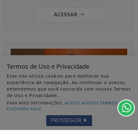
ACESSAR
Termos de Uso e Privacidade
Esse site utiliza cookies para melhorar sua
experiência de navegação. Ao continuar o acesso,
entendemos que você concorda com nossos Termos
de Uso e Privacidade.
PARA MAIS INFORMAÇÕES,
ACESSE NOSSOS TERMOS
CLICANDO AQUI
PROSSEGUIR
18/12/2025
GERAL
Financiamento aprovado, mas o
vendedor ainda não recebeu? Entenda