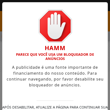
MENU
PSS COM VAGAS EM SEIS FUNÇÕES E SALÁRIOS QUE CHEGAM A R
HAMM
PARECE QUE VOCÊ USA UM BLOQUEADOR DE
ANÚNCIOS
A publicidade é uma fonte importante de
financiamento do nosso conteúdo. Para
continuar navegando, por favor desabilite seu
NOTÍCIAS
GERAL
bloqueador de anúncios.
Entre Desafios e Superação, marca
de um ano que se encerra, traz
consigo a grandeza de seu povo
APÓS DESABILITAR, ATUALIZE A PÁGINA PARA CONTINUAR SUA