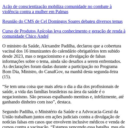
Ação de conscientização mobiliza comunidade no combate à
violência contra a mulher em Palmas
Reunião do CMS de Cel Domingos Soares debateu diversos temas
Curso de Produtos Apícolas leva conhecimento e geração de renda à
comunidade Chico André
O ministro da Saúde, Alexandre Padilha, declarou que a cobertura
vacinal dos 16 imunizantes do calendário obrigatórios tem subido
desde 2023, mas o negacionismo e a divulgação de falsas
informações sobre o tema, ainda são desafios a serem enfrentados.
As declarações foram dadas durante a participação no Programa
Bom Dia, Ministro, do CanalGov, na manhã desta segunda-feira
(15).
“Se tem uma coisa que mais afeta o dia a dia dos profissionais de
saúde, a vida das famílias brasileiras na área da saúde é o
negacionismo. São pessoas espalhando mentiras e, infelizmente, até
ganhando dinheiro com isso”, destaca.
Segundo Padilha, o Ministério da Saúde e a Advocacia-Geral da
União trabalham juntos em ações judiciais contra a divulgação de
notícias falsas em casos que envolvem inclusive médicos e venda de
cursos contra a vacinação. “Estamos vencendo essa batalha, mas ela