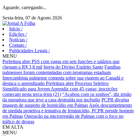
Aguarde, carregando...
Sexta-feira, 07 de Agosto 2026
Início
/
Edições
/
Notícias
/
Contato
/
Publicidades Legais
/
MENU
Prefeitura abre PSS com vagas em seis funções e salários que
chegam a R$ 3,8 mil
Igreja do Divino Espírito Santo
Famílias
palmenses foram contempladas com programas estaduais
Intercambista palmense comenta sobre sua viagem ao Canadá e
destaca o aprendizado
Prefeitura abre Processo Seletivo
Simplificado para Jovem Aprendiz com 45 vagas; inscrições
começam nesta terça-feira (21)
“Acabou com os sonhos”, diz irmão
da moradora que teve a casa destruída por incêndio
PCPR divulga
imagem de suspeito de homicídio em Palmas
Após descumprimento
de medida protetiva e tentativa de feminicídio, PCPR prende homem
em Palmas
Operação na microrregião de Palmas com o foco no
tráfico de drogas
EM ALTA
MENU