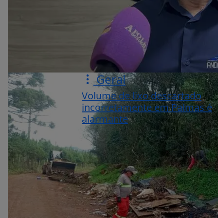
Geral
Volume de lixo descartado
incorretamente em Palmas é
alarmante