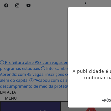
Início
/
Edições
/
Notícias
/
Contato
/
Publicidades 
Prefeitura abre PSS com vagas em seis funções e salário
programas estaduais
Intercambista palmense comenta 
A publicidade é
Aprendiz com 45 vagas; inscrições começam nesta terça-fei
continuar n
além do capital
“Acabou com os sonhos”, diz irmão da mo
descumprimento de medida protetiva e tentativa de femi
EM ALTA
MENU
APÓS