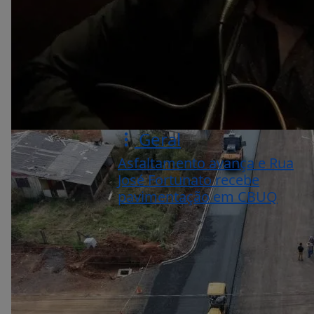
Geral
Asfaltamento avança e Rua
José Fortunato recebe
pavimentação em CBUQ