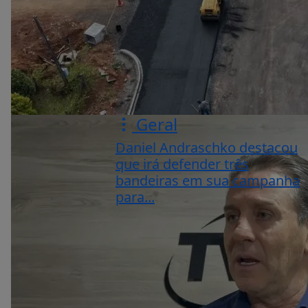
Geral
Daniel Andraschko destacou
que irá defender três
bandeiras em sua campanha
para...