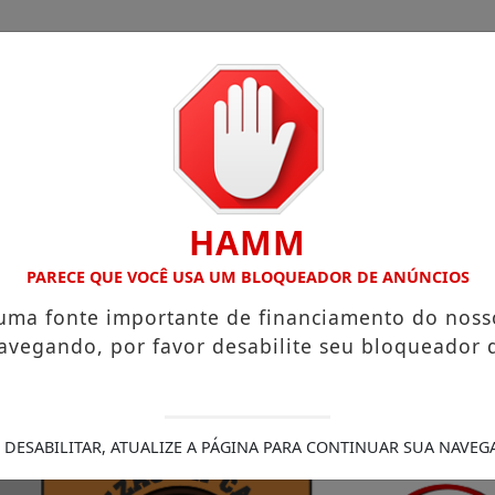
HAMM
Legais
/
s que chegam a R$ 3,8 mil
PARECE QUE VOCÊ USA UM BLOQUEADOR DE ANÚNCIOS
Igreja do Divino Espírito Santo
sobre sua viagem ao Canadá e destaca o aprendizado
Pr
 uma fonte importante de financiamento do noss
ra (21)
Aceleradora paranaense abre seleção para invest
avegando, por favor desabilite seu bloqueador 
radora que teve a casa destruída por incêndio
PCPR div
nicídio, PCPR prende homem em Palmas
 DESABILITAR, ATUALIZE A PÁGINA PARA CONTINUAR SUA NAVEG