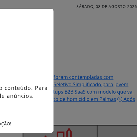
SÁBADO, 08 DE AGOSTO 2026
Famílias palmenses foram contempladas com
efeitura abre Processo Seletivo Simplificado para Jovem
o conteúdo. Para
ir R$ 5 milhões em startups B2B SaaS com modelo que vai
de anúncios.
ulga imagem de suspeito de homicídio em Palmas
Após
AÇÃO!