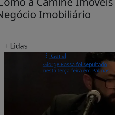
: Como a Camine Imóveis
Negócio Imobiliário
+ Lidas
Geral
Giorge Rossa foi sepultado
nesta terça-feira em Palmas