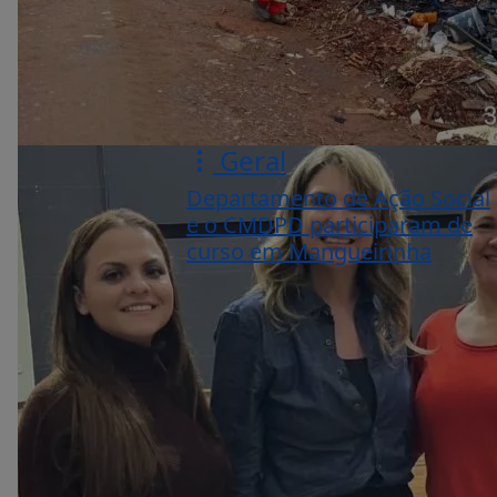
Geral
Departamento de Ação Social
e o CMDPD participaram de
curso em Mangueirinha