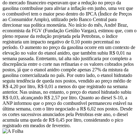
do mercado financeiro esperavam que a redução no preço da
gasolina contribuísse para aliviar a inflação em junho, uma vez que
o combustível tem o maior peso dentro do IPCA (Índice de Preços
ao Consumidor Amplo), utilizado pelo Banco Central para
direcionar sua política monetária. No início do mês, André Braz,
economista da FGV (Fundação Getúlio Vargas), estimou que, com o
pleno repasse da redução projetada pela Petrobras, o índice
registraria um impacto negativo de 0,10 ponto percentual no
período. O aumento no preço da gasolina ocorre em um contexto de
elevação no valor do etanol anidro, que também subiu R$ 0,01 na
semana passada. Entretanto, tal alta não justificaria por completo a
discrepância entre o corte nas refinarias e os valores cobrados pelos
postos, já que o etanol anidro compõe apenas 27% da mistura da
gasolina comercializada no país. Por outro lado, o etanol hidratado
seguiu tendência de queda nos postos, vendido ao preço médio de
R$ 4,20 por litro, R$ 0,01 a menos do que registrado na semana
anterior. Nas usinas, no entanto, o preço do etanol hidratado subiu
R$ 0,03, alcançando R$ 2,57 por litro. Quanto ao diesel S-10, a
ANP informou que o preço do combustível permaneceu estável na
última semana, com o litro negociado a R$ 6,02 nos postos. Desde
os cortes sucessivos anunciados pela Petrobras este ano, o diesel
acumula uma queda de R$ 0,45 por litro, considerando o pico
registrado em meados de fevereiro.