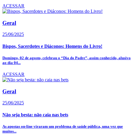
ACESSAR
Geral
25/06/2025
Bispos, Sacerdotes e Diáconos: Homens do Livro!
Domingo, 02 de agosto, celebrau o “Dia do Padre”, assim conhecido, alusivo
ao dia 04...
ACESSAR
Geral
25/06/2025
Não seja besta: não caia nas bets
As apostas on-line viraram um problema de saúde pública, uma vez que
muitos...