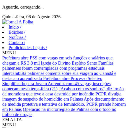
Aguarde, carregando...
Quinta-feira, 06 de Agosto 2026
Início
/
Edições
/
Notícias
/
Contato
/
Publicidades Legais
/
MENU
Prefeitura abre PSS com vagas em seis funções e salários que
chegam a R$ 3,8 mil
Igreja do Divino Espírito Santo
Famílias
palmenses foram contempladas com programas estaduais
Intercambista palmense comenta sobre sua viagem ao Canadá e
destaca o aprendizado
Prefeitura abre Processo Seletivo
Simplificado para Jovem Aprendiz com 45 vagas; inscrições
começam nesta terça-feira (21)
“Acabou com os sonhos”, diz irmão
da moradora que teve a casa destruída por incêndio
PCPR divulga
imagem de suspeito de homicídio em Palmas
Após descumprimento
de medida protetiva e tentativa de feminicídio, PCPR prende homem
em Palmas
Operação na microrregião de Palmas com o foco no
tráfico de drogas
EM ALTA
MENU