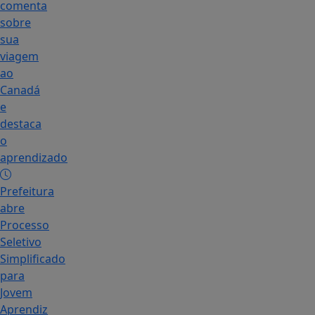
comenta
sobre
sua
viagem
ao
Canadá
e
destaca
o
aprendizado
Prefeitura
abre
Processo
Seletivo
Simplificado
para
Jovem
Aprendiz