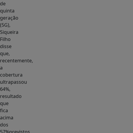
de
quinta
geração
(5G),
Siqueira
Filho
disse
que,
recentemente,
a
cobertura
ultrapassou
64%,
resultado
que
fica
acima
dos
57%previstos