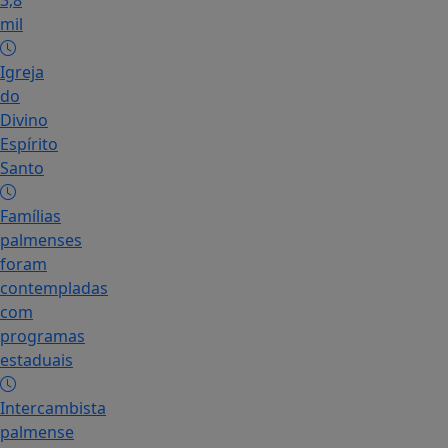
3,8
mil
Igreja
do
Divino
Espírito
Santo
Famílias
palmenses
foram
contempladas
com
programas
estaduais
Intercambista
palmense