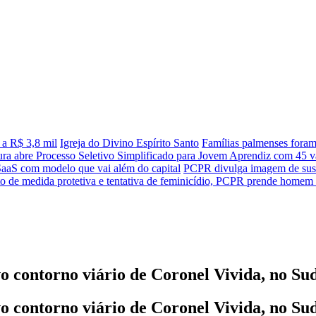
 a R$ 3,8 mil
Igreja do Divino Espírito Santo
Famílias palmenses fora
tura abre Processo Seletivo Simplificado para Jovem Aprendiz com 45 va
SaaS com modelo que vai além do capital
PCPR divulga imagem de sus
 de medida protetiva e tentativa de feminicídio, PCPR prende homem
o contorno viário de Coronel Vivida, no Su
o contorno viário de Coronel Vivida, no Su