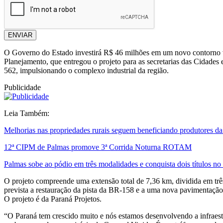
ENVIAR
O Governo do Estado investirá R$ 46 milhões em um novo contorno viá
Planejamento, que entregou o projeto para as secretarias das Cidades 
562, impulsionando o complexo industrial da região.
Publicidade
Leia Também:
Melhorias nas propriedades rurais seguem beneficiando produtores 
12ª CIPM de Palmas promove 3ª Corrida Noturna ROTAM
Palmas sobe ao pódio em três modalidades e conquista dois títulos
O projeto compreende uma extensão total de 7,36 km, dividida em três
prevista a restauração da pista da BR-158 e a uma nova pavimentação 
O projeto é da Paraná Projetos.
“O Paraná tem crescido muito e nós estamos desenvolvendo a infraest