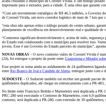
acaba cruzando o município de Coronel Vivida. É um tráfego pesado q
importante para o morador, para a cidade. É uma obra que garante com
“Com um investimento estratégico de R$ 46,3 milhões, o Governo do P
de Coronel Vivida, um novo corredor logístico de mais de 7 km que 
“esta obra não apenas retira o tráfego pesado do centro urbano, gar
planejamento de excelência em desenvolvimento real e qualidade de 
“Contornos significam desenvolvimento e, acima de tudo, segurança p
do Estado está colaborando com o município para resolver isso. Vamo
jovens. Esse é um Governo do Estado parceiro do município”, apontou 
NOVAS OBRAS
– O novo contorno viário de Coronel Vivida é mais
(24), foi entregue o projeto da ponte entre
Guaporema e Mirador sobre 
Esse projeto se soma ainda ao asfaltamento de 24 quilômetros ligando
entre
Rio Branco do Ivaí e Candido de Abreu
, entregue junto com o 
SUDOESTE
– O Sudoeste também vai receber um grande pacote de 
quilômetros duplicados, até chegar no entroncamento com a PR-483,
No limite entre Francisco Beltrão e Marmeleiro será duplicada a PR
PRC-280 será executado o Contorno de Marmeleiro, com 6,9 quilômetr
contorno, será duplicada a PR-280, com extensão de 30 quilômetros, 