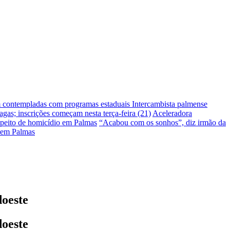
m contempladas com programas estaduais
Intercambista palmense
gas; inscrições começam nesta terça-feira (21)
Aceleradora
peito de homicídio em Palmas
“Acabou com os sonhos”, diz irmão da
 em Palmas
doeste
doeste