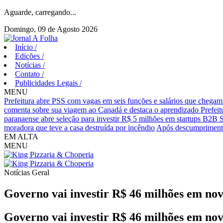
Aguarde, carregando...
Domingo, 09 de Agosto 2026
Início
/
Edições
/
Notícias
/
Contato
/
Publicidades Legais
/
MENU
Prefeitura abre PSS com vagas em seis funções e salários que chegam
comenta sobre sua viagem ao Canadá e destaca o aprendizado
Prefei
paranaense abre seleção para investir R$ 5 milhões em startups B2B 
moradora que teve a casa destruída por incêndio
Após descumprimento
EM ALTA
MENU
Notícias
Geral
Governo vai investir R$ 46 milhões em nov
Governo vai investir R$ 46 milhões em nov