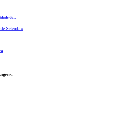
dade do...
ro
sagens.