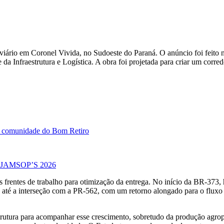
rio em Coronel Vivida, no Sudoeste do Paraná. O anúncio foi feito no 
e da Infraestrutura e Logística. A obra foi projetada para criar um co
da comunidade do Bom Retiro
 no JAMSOP’S 2026
 frentes de trabalho para otimização da entrega. No início da BR-373,
até a interseção com a PR-562, com um retorno alongado para o fluxo d
rutura para acompanhar esse crescimento, sobretudo da produção agrop