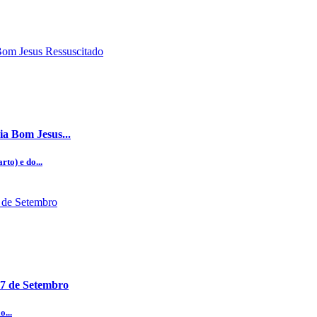
ia Bom Jesus...
to) e do...
07 de Setembro
...