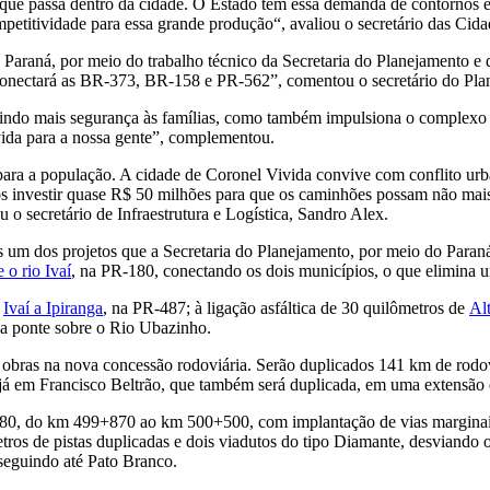
ue passa dentro da cidade. O Estado tem essa demanda de contornos e v
petitividade para essa grande produção“, avaliou o secretário das Cida
araná, por meio do trabalho técnico da Secretaria do Planejamento e d
conectará as BR-373, BR-158 e PR-562”, comentou o secretário do Pla
antindo mais segurança às famílias, como também impulsiona o complex
vida para a nossa gente”, complementou.
ara a população. A cidade de Coronel Vivida convive com conflito urba
s investir quase R$ 50 milhões para que os caminhões possam não mais
o secretário de Infraestrutura e Logística, Sandro Alex.
 um dos projetos que a Secretaria do Planejamento, por meio do Paraná 
o rio Ivaí
, na PR-180, conectando os dois municípios, o que elimina um
Ivaí a Ipiranga
, na PR-487; à ligação asfáltica de 30 quilômetros de
Al
da ponte sobre o Rio Ubazinho.
obras na nova concessão rodoviária. Serão duplicados 141 km de rodov
 já em Francisco Beltrão, que também será duplicada, em uma extensã
-180, do km 499+870 ao km 500+500, com implantação de vias marginais
os de pistas duplicadas e dois viadutos do tipo Diamante, desviando o
seguindo até Pato Branco.