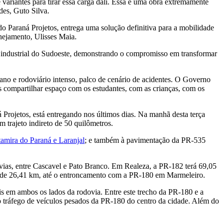
ariantes para tirar essa carga dali. Essa é uma obra extremamente
des, Guto Silva.
o Paraná Projetos, entrega uma solução definitiva para a mobilidade
nejamento, Ulisses Maia.
o industrial do Sudoeste, demonstrando o compromisso em transformar
no e rodoviário intenso, palco de cenário de acidentes. O Governo
 compartilhar espaço com os estudantes, com as crianças, com os
Projetos, está entregando nos últimos dias. Na manhã desta terça
 trajeto indireto de 50 quilômetros.
tamira do Paraná e Laranjal
; e também à pavimentação da PR-535
ias, entre Cascavel e Pato Branco. Em Realeza, a PR-182 terá 69,05
o de 26,41 km, até o entroncamento com a PR-180 em Marmeleiro.
 em ambos os lados da rodovia. Entre este trecho da PR-180 e a
 tráfego de veículos pesados da PR-180 do centro da cidade. Além do