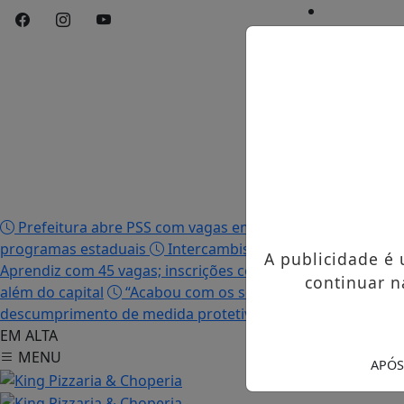
Início
/
Edições
/
Notícias
/
Contato
/
Publicidades 
Prefeitura abre PSS com vagas em seis funções e salário
programas estaduais
Intercambista palmense comenta 
A publicidade é
Aprendiz com 45 vagas; inscrições começam nesta terça-fei
continuar n
além do capital
“Acabou com os sonhos”, diz irmão da mo
descumprimento de medida protetiva e tentativa de femi
EM ALTA
MENU
APÓS