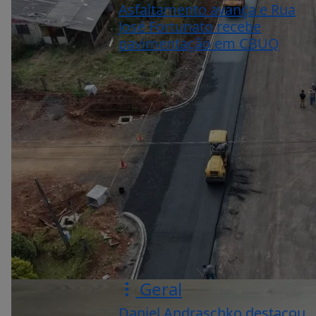
Asfaltamento avança e Rua
José Fortunato recebe
pavimentação em CBUQ
Geral
Daniel Andraschko destacou