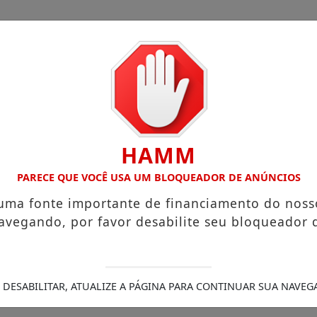
HAMM
Legais
/
s que chegam a R$ 3,8 mil
PARECE QUE VOCÊ USA UM BLOQUEADOR DE ANÚNCIOS
Igreja do Divino Espírito Santo
sobre sua viagem ao Canadá e destaca o aprendizado
Pr
 uma fonte importante de financiamento do noss
ra (21)
Aceleradora paranaense abre seleção para invest
avegando, por favor desabilite seu bloqueador 
radora que teve a casa destruída por incêndio
PCPR div
nicídio, PCPR prende homem em Palmas
 DESABILITAR, ATUALIZE A PÁGINA PARA CONTINUAR SUA NAVEG