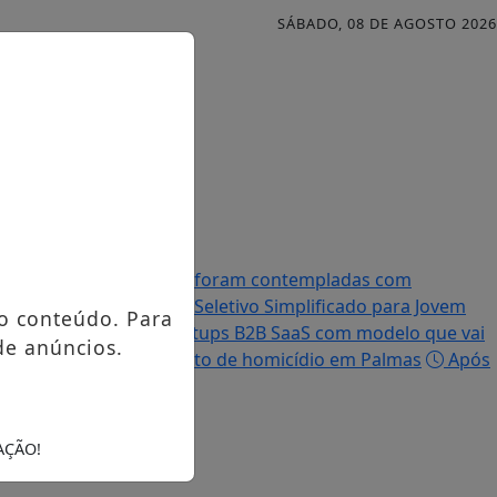
SÁBADO, 08 DE AGOSTO 2026
Famílias palmenses foram contempladas com
efeitura abre Processo Seletivo Simplificado para Jovem
o conteúdo. Para
ir R$ 5 milhões em startups B2B SaaS com modelo que vai
de anúncios.
ulga imagem de suspeito de homicídio em Palmas
Após
AÇÃO!