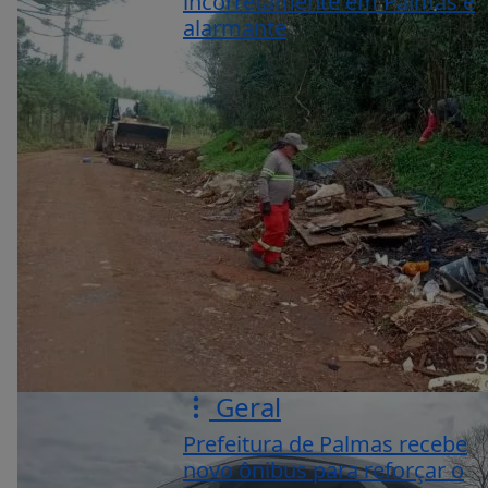
incorretamente em Palmas é
alarmante
Geral
Prefeitura de Palmas recebe
novo ônibus para reforçar o