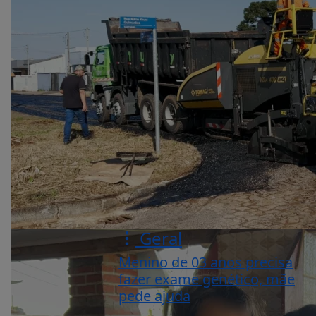
Geral
Menino de 03 anos precisa
fazer exame genético, mãe
pede ajuda