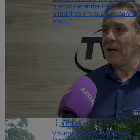
que irá defender três
bandeiras em sua campanha
para...
Geral
Volume de lixo descartado