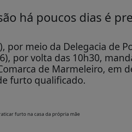
o há poucos dias é pres
R), por meio da Delegacia de P
6), por volta das 10h30, mand
a Comarca de Marmeleiro, em 
e furto qualificado.