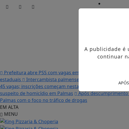
Início
/
Edições
/
Notícias
/
A publicidade é
Contato
/
continuar n
Publicidades 
Prefeitura abre PSS com vagas em seis funções e salário
estaduais
Intercambista palmense comenta sobre sua vi
APÓS
45 vagas; inscrições começam nesta terça-feira (21)
“Acab
suspeito de homicídio em Palmas
Após descumprimento d
Palmas com o foco no tráfico de drogas
EM ALTA
MENU