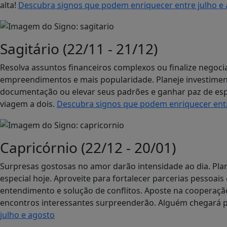
alta!
Descubra signos que podem enriquecer entre julho e
Sagitário (22/11 - 21/12)
Resolva assuntos financeiros complexos ou finalize negoci
empreendimentos e mais popularidade. Planeje investime
documentação ou elevar seus padrões e ganhar paz de esp
viagem a dois.
Descubra signos que podem enriquecer entr
Capricórnio (22/12 - 20/01)
Surpresas gostosas no amor darão intensidade ao dia. P
especial hoje. Aproveite para fortalecer parcerias pessoai
entendimento e solução de conflitos. Aposte na cooperação e
encontros interessantes surpreenderão. Alguém chegará p
julho e agosto