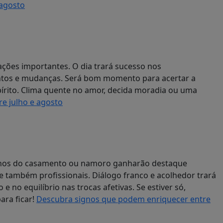
 agosto
ações importantes. O dia trará sucesso nos
ntos e mudanças. Será bom momento para acertar a
írito. Clima quente no amor, decida moradia ou uma
e julho e agosto
lanos do casamento ou namoro ganharão destaque
s e também profissionais. Diálogo franco e acolhedor trará
 no equilíbrio nas trocas afetivas. Se estiver só,
ara ficar!
Descubra signos que podem enriquecer entre