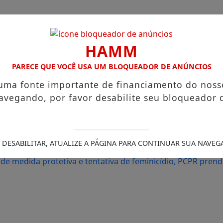
HAMM
PARECE QUE VOCÊ USA UM BLOQUEADOR DE ANÚNCIOS
 uma fonte importante de financiamento do noss
avegando, por favor desabilite seu bloqueador 
Legais
/
s que chegam a R$ 3,8 mil
Igreja do Divino Espírito Santo
agem ao Canadá e destaca o aprendizado
Prefeitura abre
 DESABILITAR, ATUALIZE A PÁGINA PARA CONTINUAR SUA NAVEG
ou com os sonhos”, diz irmão da moradora que teve a casa
e medida protetiva e tentativa de feminicídio, PCPR pr