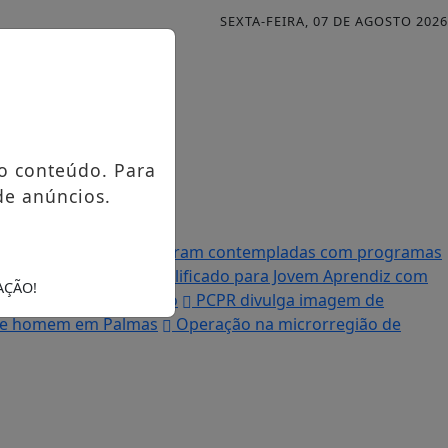
SEXTA-FEIRA, 07 DE AGOSTO 2026
o conteúdo. Para
de anúncios.
Famílias palmenses foram contempladas com programas
 Processo Seletivo Simplificado para Jovem Aprendiz com
AÇÃO!
 destruída por incêndio
PCPR divulga imagem de
ende homem em Palmas
Operação na microrregião de