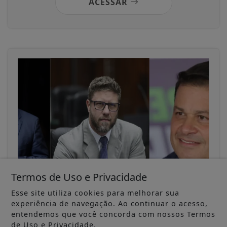
ACESSAR
Termos de Uso e Privacidade
13/06/2025
GERAL
Aliança fechada: Rafael Greca será vice
Esse site utiliza cookies para melhorar sua
de Sandro Alex para disputa ao Governo
experiência de navegação. Ao continuar o acesso,
entendemos que você concorda com nossos Termos
do...
de Uso e Privacidade.