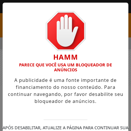
MENU
S COM VAGAS EM SEIS FUNÇÕES E SALÁRIOS QUE CHEGAM A R$
HAMM
PARECE QUE VOCÊ USA UM BLOQUEADOR DE
ANÚNCIOS
A publicidade é uma fonte importante de
financiamento do nosso conteúdo. Para
continuar navegando, por favor desabilite seu
NOTÍCIAS
GERAL
bloqueador de anúncios.
IFPR e Faculdade de Direito da
Universidade de Lisboa firmam
parceria para intercâmbio
APÓS DESABILITAR, ATUALIZE A PÁGINA PARA CONTINUAR SUA
acadêmico