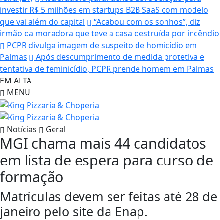
investir R$ 5 milhões em startups B2B SaaS com modelo
que vai além do capital
“Acabou com os sonhos”, diz
irmão da moradora que teve a casa destruída por incêndio
PCPR divulga imagem de suspeito de homicídio em
Palmas
Após descumprimento de medida protetiva e
tentativa de feminicídio, PCPR prende homem em Palmas
EM ALTA
MENU
Notícias
Geral
MGI chama mais 44 candidatos
em lista de espera para curso de
formação
Matrículas devem ser feitas até 28 de
janeiro pelo site da Enap.