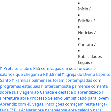
Início
/
Edições
/
Notícias
/
Contato
/
Publicidades
Legais
/
Prefeitura abre PSS com vagas em seis funções e
salários que chegam a R$ 3,8 mil
Igreja do Divino Espírito
Santo
Famílias palmenses foram contempladas com
programas estaduais
Intercambista palmense comenta
sobre sua viagem ao Canadá e destaca o aprendizado
Prefeitura abre Processo Seletivo Simplificado para Jovem
Aprendiz com 45 vagas; inscrições começam nesta terça-
feira (21)
Aceleradora paranaense abre seleção para