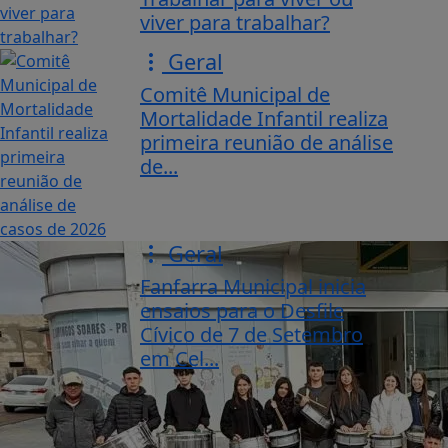
viver para trabalhar?
Geral
Comitê Municipal de
Mortalidade Infantil realiza
primeira reunião de análise
de...
Geral
Fanfarra Municipal inicia
ensaios para o Desfile
Cívico de 7 de Setembro
em Cel...