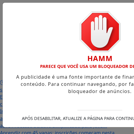
Início
/
Edições
/
Notícias
/
Contato
/
HAMM
PARECE QUE VOCÊ USA UM BLOQUEADOR D
Publicidades
Legais
/
A publicidade é uma fonte importante de fin
Prefeitura abre PSS com vagas em seis funções e
conteúdo. Para continuar navegando, por fa
salários que chegam a R$ 3,8 mil
Igreja do Divino
bloqueador de anúncios.
Espírito Santo
Famílias palmenses foram
contempladas com programas estaduais
Intercambista palmense comenta sobre sua viagem
ao Canadá e destaca o aprendizado
Prefeitura
APÓS DESABILITAR, ATUALIZE A PÁGINA PARA CONTI
abre Processo Seletivo Simplificado para Jovem
Aprendiz com 45 vagas; inscrições começam nesta