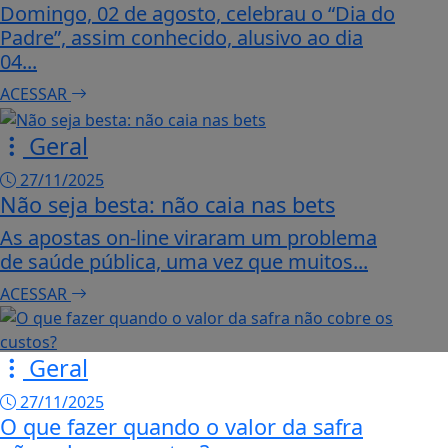
Domingo, 02 de agosto, celebrau o “Dia do
Padre”, assim conhecido, alusivo ao dia
04...
ACESSAR
Geral
27/11/2025
Não seja besta: não caia nas bets
As apostas on-line viraram um problema
de saúde pública, uma vez que muitos...
ACESSAR
Geral
27/11/2025
O que fazer quando o valor da safra