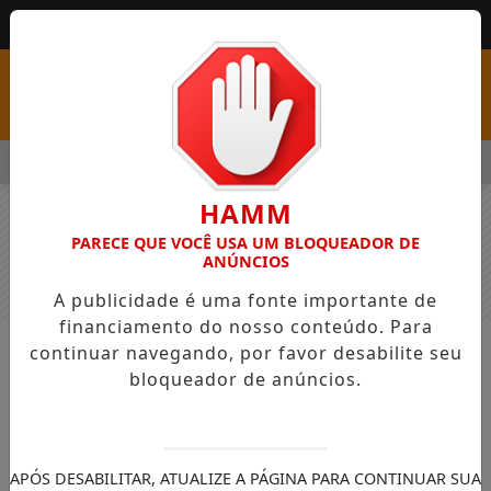
MENU
SS COM VAGAS EM SEIS FUNÇÕES E SALÁRIOS QUE CHEGAM A R
HAMM
PARECE QUE VOCÊ USA UM BLOQUEADOR DE
ANÚNCIOS
A publicidade é uma fonte importante de
financiamento do nosso conteúdo. Para
continuar navegando, por favor desabilite seu
NOTÍCIAS
GERAL
bloqueador de anúncios.
Orçamento 2026 traz corte de quase
R$ 500 milhões para universidades
Segundo Andifes, queda compromete
APÓS DESABILITAR, ATUALIZE A PÁGINA PARA CONTINUAR SUA
ensino, pesquisa e assistência. Entidade