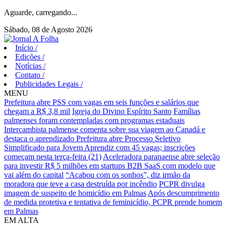
Aguarde, carregando...
Sábado, 08 de Agosto 2026
Início
/
Edições
/
Notícias
/
Contato
/
Publicidades Legais
/
MENU
Prefeitura abre PSS com vagas em seis funções e salários que
chegam a R$ 3,8 mil
Igreja do Divino Espírito Santo
Famílias
palmenses foram contempladas com programas estaduais
Intercambista palmense comenta sobre sua viagem ao Canadá e
destaca o aprendizado
Prefeitura abre Processo Seletivo
Simplificado para Jovem Aprendiz com 45 vagas; inscrições
começam nesta terça-feira (21)
Aceleradora paranaense abre seleção
para investir R$ 5 milhões em startups B2B SaaS com modelo que
vai além do capital
“Acabou com os sonhos”, diz irmão da
moradora que teve a casa destruída por incêndio
PCPR divulga
imagem de suspeito de homicídio em Palmas
Após descumprimento
de medida protetiva e tentativa de feminicídio, PCPR prende homem
em Palmas
EM ALTA