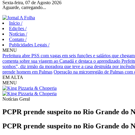
Sexta-feira, 07 de Agosto 2026
Aguarde, carregando...
Início
/
Edições
/
Notícias
/
Contato
/
Publicidades Legais
/
MENU
Prefeitura abre PSS com vagas em seis funções e salários que chegam
comenta sobre sua viagem ao Canadá e destaca o aprendizado
Prefei
sonhos”, diz irmão da moradora que teve a casa destruída por incêndi
prende homem em Palmas
Operação na microrregião de Palmas com o
EM ALTA
MENU
Notícias
Geral
PCPR prende suspeito no Rio Grande do No
PCPR prende suspeito no Rio Grande do No