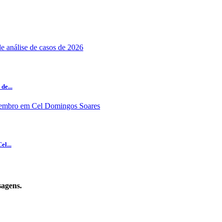
de...
el...
sagens.