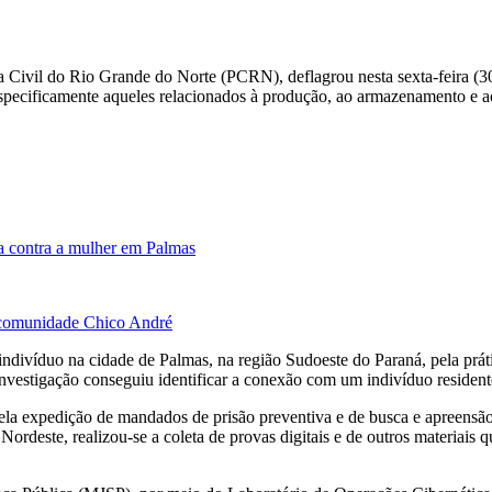
ia Civil do Rio Grande do Norte (PCRN), deflagrou nesta sexta-feira 
especificamente aqueles relacionados à produção, ao armazenamento e a
a contra a mulher em Palmas
à comunidade Chico André
divíduo na cidade de Palmas, na região Sudoeste do Paraná, pela prátic
e investigação conseguiu identificar a conexão com um indivíduo reside
ela expedição de mandados de prisão preventiva e de busca e apreensão
 Nordeste, realizou-se a coleta de provas digitais e de outros materiai