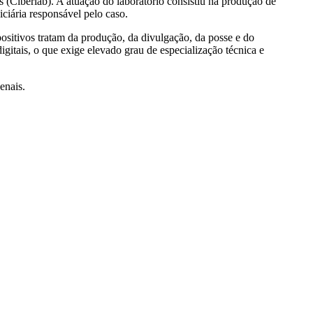
(Ciberlab). A atuação do laboratório consistiu na produção de
iciária responsável pelo caso.
ositivos tratam da produção, da divulgação, da posse e do
gitais, o que exige elevado grau de especialização técnica e
enais.