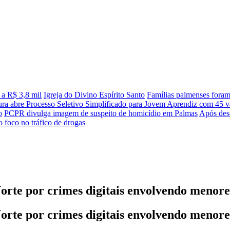
 a R$ 3,8 mil
Igreja do Divino Espírito Santo
Famílias palmenses fora
tura abre Processo Seletivo Simplificado para Jovem Aprendiz com 45 va
o
PCPR divulga imagem de suspeito de homicídio em Palmas
Após desc
 foco no tráfico de drogas
rte por crimes digitais envolvendo menore
rte por crimes digitais envolvendo menore