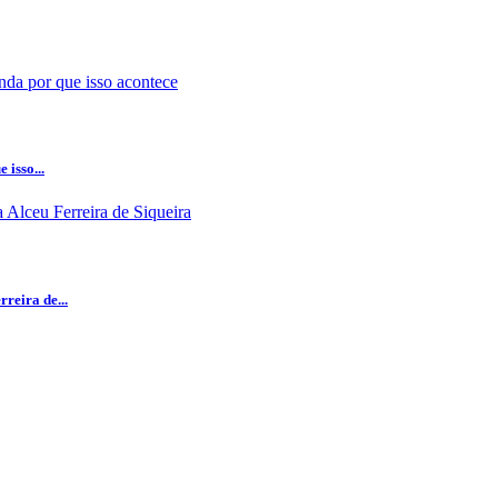
isso...
reira de...