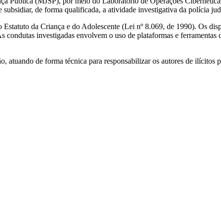
nça Pública (MJSP), por meio do Laboratório de Operações Cibernéticas 
subsidiar, de forma qualificada, a atividade investigativa da polícia jud
o Estatuto da Criança e do Adolescente (Lei nº 8.069, de 1990). Os disp
s condutas investigadas envolvem o uso de plataformas e ferramentas di
 atuando de forma técnica para responsabilizar os autores de ilícitos p