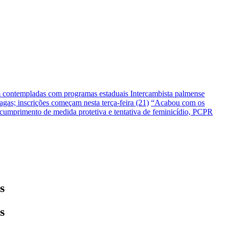
m contempladas com programas estaduais
Intercambista palmense
gas; inscrições começam nesta terça-feira (21)
“Acabou com os
umprimento de medida protetiva e tentativa de feminicídio, PCPR
s
s