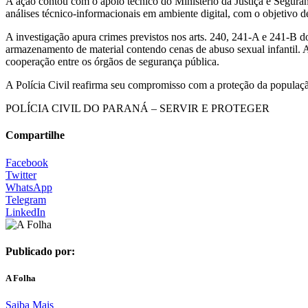
A ação contou com o apoio técnico do Ministério da Justiça e Segura
análises técnico-informacionais em ambiente digital, com o objetivo de 
A investigação apura crimes previstos nos arts. 240, 241-A e 241-B d
armazenamento de material contendo cenas de abuso sexual infantil. A
cooperação entre os órgãos de segurança pública.
A Polícia Civil reafirma seu compromisso com a proteção da população,
POLÍCIA CIVIL DO PARANÁ – SERVIR E PROTEGER
Compartilhe
Facebook
Twitter
WhatsApp
Telegram
LinkedIn
Publicado por:
A Folha
Saiba Mais