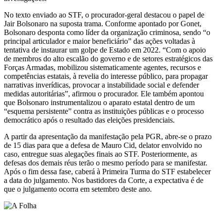
No texto enviado ao STF, o procurador-geral destacou o papel de
Jair Bolsonaro na suposta trama. Conforme apontado por Gonet,
Bolsonaro desponta como líder da organização criminosa, sendo “o
principal articulador e maior beneficiário” das ações voltadas à
tentativa de instaurar um golpe de Estado em 2022. “Com o apoio
de membros do alto escalão do governo e de setores estratégicos das
Forças Armadas, mobilizou sistematicamente agentes, recursos e
competências estatais, à revelia do interesse público, para propagar
narrativas inverídicas, provocar a instabilidade social e defender
medidas autoritárias”, afirmou o procurador. Ele também apontou
que Bolsonaro instrumentalizou o aparato estatal dentro de um
“esquema persistente” contra as instituições públicas e o processo
democrático após o resultado das eleições presidenciais.
A partir da apresentação da manifestação pela PGR, abre-se o prazo
de 15 dias para que a defesa de Mauro Cid, delator envolvido no
caso, entregue suas alegações finais ao STF. Posteriormente, as
defesas dos demais réus terão o mesmo período para se manifestar.
Após o fim dessa fase, caberá à Primeira Turma do STF estabelecer
a data do julgamento. Nos bastidores da Corte, a expectativa é de
que o julgamento ocorra em setembro deste ano.