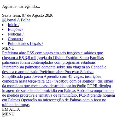
Aguarde, carregando...
Sexta-feira, 07 de Agosto 2026
Início
/
Edições
/
Notícias
/
Contato
/
Publicidades Legais
/
MENU
Prefeitura abre PSS com vagas em seis funções e salários que
chegam a R$ 3,8 mil
Igreja do Divino Espírito Santo
Famílias
palmenses foram contempladas com programas estaduais
Intercambista palmense comenta sobre sua viagem ao Canadá e
destaca o aprendizado
Prefeitura abre Processo Seletivo
Simplificado para Jovem Aprendiz com 45 vagas; inscrições
começam nesta terça-feira (21)
“Acabou com os sonhos”, diz irmão
da moradora que teve a casa destruída por incêndio
PCPR divulga
imagem de suspeito de homicídio em Palmas
Após descumprimento
de medida protetiva e tentativa de feminicídio, PCPR prende homem
em Palmas
Operação na microrregião de Palmas com o foco no
tráfico de drogas
EM ALTA
MENU