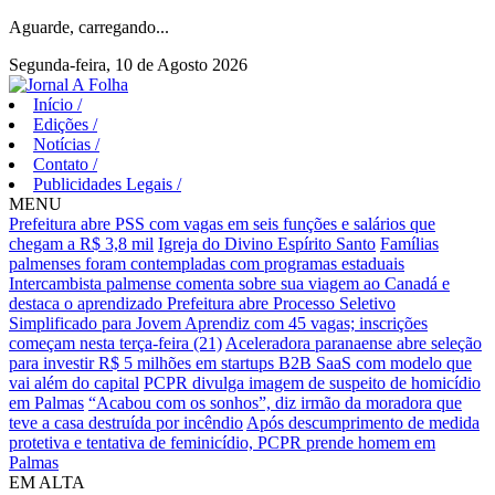
Aguarde, carregando...
Segunda-feira, 10 de Agosto 2026
Início
/
Edições
/
Notícias
/
Contato
/
Publicidades Legais
/
MENU
Prefeitura abre PSS com vagas em seis funções e salários que
chegam a R$ 3,8 mil
Igreja do Divino Espírito Santo
Famílias
palmenses foram contempladas com programas estaduais
Intercambista palmense comenta sobre sua viagem ao Canadá e
destaca o aprendizado
Prefeitura abre Processo Seletivo
Simplificado para Jovem Aprendiz com 45 vagas; inscrições
começam nesta terça-feira (21)
Aceleradora paranaense abre seleção
para investir R$ 5 milhões em startups B2B SaaS com modelo que
vai além do capital
PCPR divulga imagem de suspeito de homicídio
em Palmas
“Acabou com os sonhos”, diz irmão da moradora que
teve a casa destruída por incêndio
Após descumprimento de medida
protetiva e tentativa de feminicídio, PCPR prende homem em
Palmas
EM ALTA