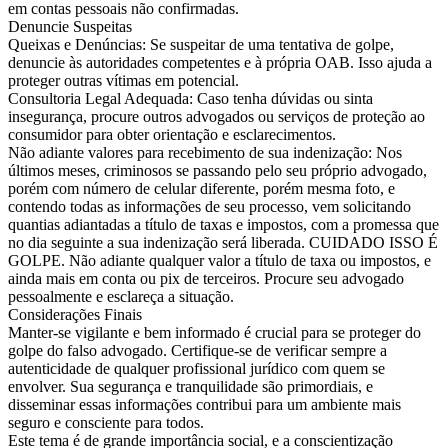
em contas pessoais não confirmadas.
Denuncie Suspeitas
Queixas e Denúncias: Se suspeitar de uma tentativa de golpe,
denuncie às autoridades competentes e à própria OAB. Isso ajuda a
proteger outras vítimas em potencial.
Consultoria Legal Adequada: Caso tenha dúvidas ou sinta
insegurança, procure outros advogados ou serviços de proteção ao
consumidor para obter orientação e esclarecimentos.
Não adiante valores para recebimento de sua indenização: Nos
últimos meses, criminosos se passando pelo seu próprio advogado,
porém com número de celular diferente, porém mesma foto, e
contendo todas as informações de seu processo, vem solicitando
quantias adiantadas a título de taxas e impostos, com a promessa que
no dia seguinte a sua indenização será liberada. CUIDADO ISSO É
GOLPE. Não adiante qualquer valor a título de taxa ou impostos, e
ainda mais em conta ou pix de terceiros. Procure seu advogado
pessoalmente e esclareça a situação.
Considerações Finais
Manter-se vigilante e bem informado é crucial para se proteger do
golpe do falso advogado. Certifique-se de verificar sempre a
autenticidade de qualquer profissional jurídico com quem se
envolver. Sua segurança e tranquilidade são primordiais, e
disseminar essas informações contribui para um ambiente mais
seguro e consciente para todos.
Este tema é de grande importância social, e a conscientização