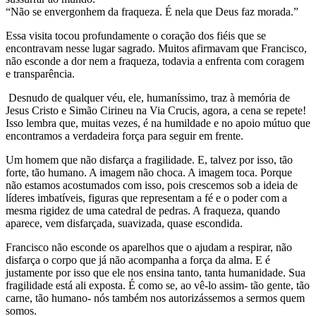
“Não se envergonhem da fraqueza. É nela que Deus faz morada.”
Essa visita tocou profundamente o coração dos fiéis que se
encontravam nesse lugar sagrado. Muitos afirmavam que Francisco,
não esconde a dor nem a fraqueza, todavia a enfrenta com coragem
e transparência.
Desnudo de qualquer véu, ele, humaníssimo, traz à memória de
Jesus Cristo e Simão Cirineu na Via Crucis, agora, a cena se repete!
Isso lembra que, muitas vezes, é na humildade e no apoio mútuo que
encontramos a verdadeira força para seguir em frente.
Um homem que não disfarça a fragilidade. E, talvez por isso, tão
forte, tão humano. A imagem não choca. A imagem toca. Porque
não estamos acostumados com isso, pois crescemos sob a ideia de
líderes imbatíveis, figuras que representam a fé e o poder com a
mesma rigidez de uma catedral de pedras. A fraqueza, quando
aparece, vem disfarçada, suavizada, quase escondida.
Francisco não esconde os aparelhos que o ajudam a respirar, não
disfarça o corpo que já não acompanha a força da alma. E é
justamente por isso que ele nos ensina tanto, tanta humanidade. Sua
fragilidade está ali exposta. É como se, ao vê-lo assim- tão gente, tão
carne, tão humano- nós também nos autorizássemos a sermos quem
somos.