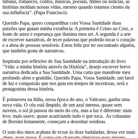
fábulas, romances, contos, músicas, poesias, filmes ou notícias, as
histórias moldam nossas vidas, mesmo quando estamos cientes da
sua influência”. (Papa Francisco).
Querido Papa, quero compartilhar com Vossa Santidade duas
paixões que guiam minha existência: A primeira é Cristo na Cruz, a
fonte de amor e esperança que ilumina meu ser. A segunda é a arte
de escrever narrativas, de tecer palavras que poderão tocar o coração
e a alma de pessoas sensíveis. Estou feliz por ter encontrado alguém,
que também gosta de narrativas.
Inspirada por reflexões de Sua Santidade na introdução do livro
"Vida: a minha história através da História", desejo escrever breve
narrativa dedicada a Sua Santidade. Uma carta que manifeste meu
profundo afeto e gratidão. Querido Papa, Vossa Santidade, um farol
de luz e compaixão que nos guia em tempos de incertezas, será o
protagonista dessa história,
É primavera na Itália, nessa época do ano, o Vaticano, ganha uma
nova vida. O céu está límpido, de um azul intenso, quase sem
nuvens, o sol já passou do meio do céu, mas a luz é diferente: mais
leve, mais suave, quase acariciando tudo o que toca. As colunatas
de Bernini lentamente, começam a desenhar sombras.
O som dos sinos acabara de ecoar às doze badaladas, dessa vez mais
cheio, mais grave. É como um chamado silencioso para alguma