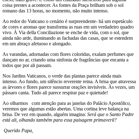
coisa prestes a acontecer. As fontes da Praça brilham sob o sol
romano das 13 horas, no momento, não muito intenso.
Ao redor do Vaticano o cenário é surpreendente- há um espetáculo
de cores e aromas que transforma as ruas em um verdadeiro quadro
vivo. À Via della Conciliazione se enche de vida, com o sol, que
ainda não arde, iluminando as fachadas das casas, que se estendem
em um abraço afetuoso e alongado.
As varandas, adornadas com flores coloridas, exalam perfumes que
dançam no ar, criando uma sinfonia de fragrâncias que encanta a
todos que por ali passam.
Nos Jardins Vaticanos, o verde das plantas parece ainda mais
intenso. Ao fundo, um silêncio reverente reina. A brisa que atravessa
as árvores e flores parece sussurrar orações invisíveis. Às vezes, um
pássaro canta. Tudo ali parece respirar paz e quietude!
Ao olharmos com atenção para as janelas do Palácio Apostólico,
veremos que algumas estão abertas. Uma cortina leve balança na
brisa. De vez em quando, alguém imagina:
Será que o Santo Padre
está ali, olhando também para essa paisagem primaveril?
Querido Papa,