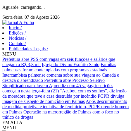
Aguarde, carregando...
Sexta-feira, 07 de Agosto 2026
Início
/
Edições
/
Notícias
/
Contato
/
Publicidades Legais
/
MENU
Prefeitura abre PSS com vagas em seis funções e salários que
chegam a R$ 3,8 mil
Igreja do Divino Espírito Santo
Famílias
palmenses foram contempladas com programas estaduais
Intercambista palmense comenta sobre sua viagem ao Canadá e
destaca o aprendizado
Prefeitura abre Processo Seletivo
Simplificado para Jovem Aprendiz com 45 vagas; inscrições
começam nesta terça-feira (21)
“Acabou com os sonhos”, diz irmão
da moradora que teve a casa destruída por incêndio
PCPR divulga
imagem de suspeito de homicídio em Palmas
Após descumprimento
de medida protetiva e tentativa de feminicídio, PCPR prende homem
em Palmas
Operação na microrregião de Palmas com o foco no
tráfico de drogas
EM ALTA
MENU