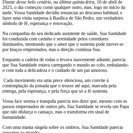
Diante desse belo cenário, na última quinta-feira,
10 de abril de
2025, o dia começou como qualquer outro, mas, logo no início da
tarde, Vossa Santidade decidiu renunciar ao descanso habitual, e
fazer uma visita surpresa à Basílica de São Pedro, um verdadeiro
símbolo de fé, esperança e renovação.
Na companhia do seu dedicado assistente de saúde, Sua Santidade
foi conduzida com carinho e serenidade pelos corredores
iluminados, mostrando que o amor que o sustenta pode mover-se
por braços emprestados, mas a direção continua Sua.
Enquanto a cadeira de rodas o levava suavemente adiante, parecia
que Sua Santidade estava carregando o mundo ao colo, embalando-
o com toda a delicadeza e o cuidado de um pai amoroso.
Cada movimento era uma prece silenciosa, um convite à
contemplação da jornada que o trouxe até aqui, marcada pela
entrega, pela esperança, e pela força que só a fé sustenta.
Vossa face serena e tranquila parecia nos dizer que, mesmo com os
passos emprestados de outros pés, Sua Santidade se revela um Papa
que não disfarça o cansaço, mas o transforma em sinal de
humanidade.
Com uma manta singela sobre os ombros, Sua Santidade parecia
sussurrar ao mundo: