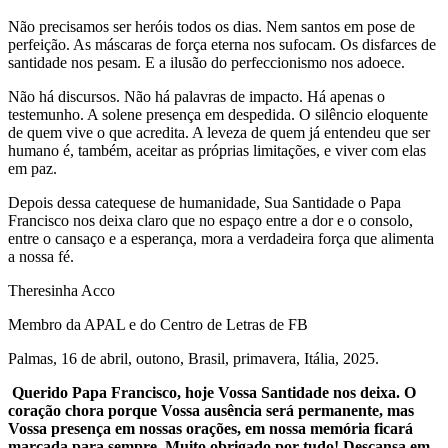
Não precisamos ser heróis todos os dias. Nem santos em pose de
perfeição. As máscaras de força eterna nos sufocam. Os disfarces de
santidade nos pesam. E a ilusão do perfeccionismo nos adoece.
Não há discursos. Não há palavras de impacto. Há apenas o
testemunho. A solene presença em despedida. O silêncio eloquente
de quem vive o que acredita. A leveza de quem já entendeu que ser
humano é, também, aceitar as próprias limitações, e viver com elas
em paz.
Depois dessa catequese de humanidade, Sua Santidade o Papa
Francisco nos deixa claro que no espaço entre a dor e o consolo,
entre o cansaço e a esperança, mora a verdadeira força que alimenta
a nossa fé.
Theresinha Acco
Membro da APAL e do Centro de Letras de FB
Palmas, 16 de abril, outono, Brasil, primavera, Itália, 2025.
Querido Papa Francisco, hoje Vossa Santidade nos deixa. O
coração chora porque Vossa ausência será permanente, mas
Vossa presença em nossas orações, em nossa memória ficará
marcada para sempre. Muito obrigado por tudo! Descansa em