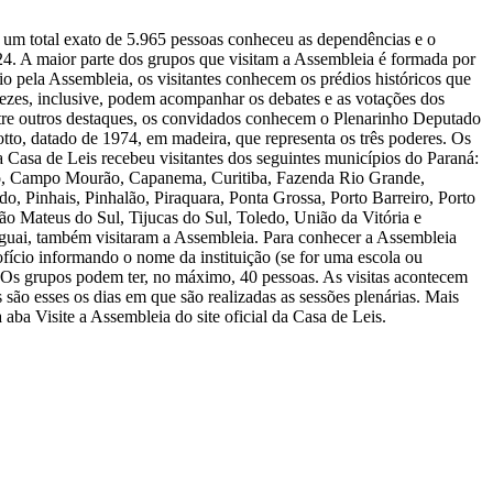
, um total exato de 5.965 pessoas conheceu as dependências e o
4. A maior parte dos grupos que visitam a Assembleia é formada por
io pela Assembleia, os visitantes conhecem os prédios históricos que
ezes, inclusive, podem acompanhar os debates e as votações dos
Entre outros destaques, os convidados conhecem o Plenarinho Deputado
to, datado de 1974, em madeira, que representa os três poderes. Os
a Casa de Leis recebeu visitantes dos seguintes municípios do Paraná:
go, Campo Mourão, Capanema, Curitiba, Fazenda Rio Grande,
, Pinhais, Pinhalão, Piraquara, Ponta Grossa, Porto Barreiro, Porto
ão Mateus do Sul, Tijucas do Sul, Toledo, União da Vitória e
guai, também visitaram a Assembleia. Para conhecer a Assembleia
fício informando o nome da instituição (se for uma escola ou
o. Os grupos podem ter, no máximo, 40 pessoas. As visitas acontecem
 são esses os dias em que são realizadas as sessões plenárias. Mais
ba Visite a Assembleia do site oficial da Casa de Leis.