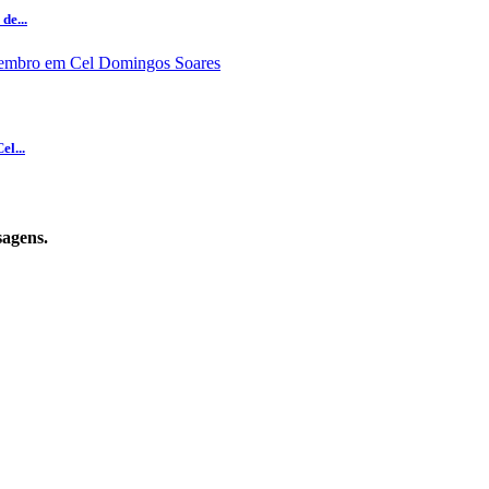
de...
el...
sagens.