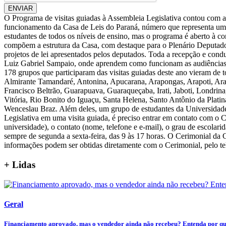
ENVIAR
O Programa de visitas guiadas à Assembleia Legislativa contou com a
funcionamento da Casa de Leis do Paraná, número que representa um 
estudantes de todos os níveis de ensino, mas o programa é aberto à co
compõem a estrutura da Casa, com destaque para o Plenário Deputado 
projetos de lei apresentados pelos deputados. Toda a recepção e cond
Luiz Gabriel Sampaio, onde aprendem como funcionam as audiências p
178 grupos que participaram das visitas guiadas deste ano vieram de t
Almirante Tamandaré, Antonina, Apucarana, Arapongas, Arapoti, Ar
Francisco Beltrão, Guarapuava, Guaraqueçaba, Irati, Jaboti, Londrin
Vitória, Rio Bonito do Iguaçu, Santa Helena, Santo Antônio da Platin
Wenceslau Braz. Além deles, um grupo de estudantes da Universidade
Legislativa em uma visita guiada, é preciso entrar em contato com o 
universidade), o contato (nome, telefone e e-mail), o grau de escolar
sempre de segunda a sexta-feira, das 9 às 17 horas. O Cerimonial da C
informações podem ser obtidas diretamente com o Cerimonial, pelo tel
+ Lidas
Geral
Financiamento aprovado, mas o vendedor ainda não recebeu? Entenda por que 