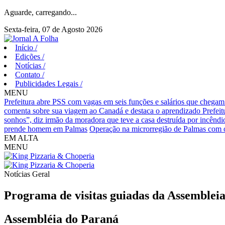
Aguarde, carregando...
Sexta-feira, 07 de Agosto 2026
Início
/
Edições
/
Notícias
/
Contato
/
Publicidades Legais
/
MENU
Prefeitura abre PSS com vagas em seis funções e salários que chegam
comenta sobre sua viagem ao Canadá e destaca o aprendizado
Prefei
sonhos”, diz irmão da moradora que teve a casa destruída por incêndi
prende homem em Palmas
Operação na microrregião de Palmas com o
EM ALTA
MENU
Notícias
Geral
Programa de visitas guiadas da Assembleia 
Assembléia do Paraná