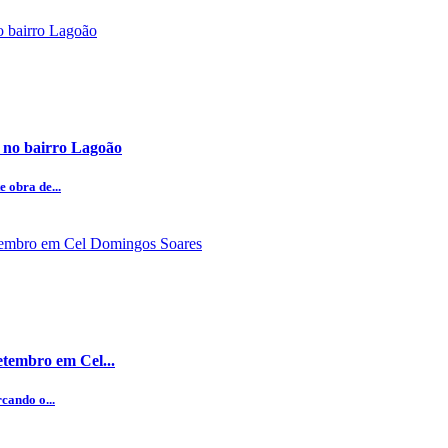
 no bairro Lagoão
 obra de...
etembro em Cel...
cando o...