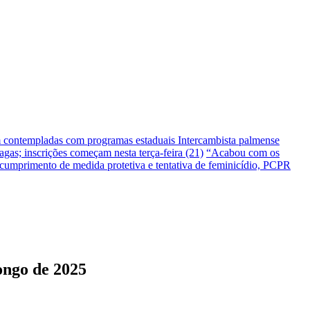
m contempladas com programas estaduais
Intercambista palmense
gas; inscrições começam nesta terça-feira (21)
“Acabou com os
umprimento de medida protetiva e tentativa de feminicídio, PCPR
ongo de 2025