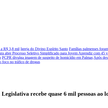
 a R$ 3,8 mil
Igreja do Divino Espírito Santo
Famílias palmenses fora
tura abre Processo Seletivo Simplificado para Jovem Aprendiz com 45 va
o
PCPR divulga imagem de suspeito de homicídio em Palmas
Após desc
 foco no tráfico de drogas
Legislativa recebe quase 6 mil pessoas ao l