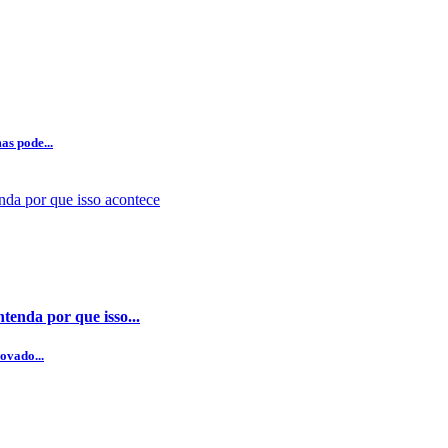
as pode...
enda por que isso...
ovado...