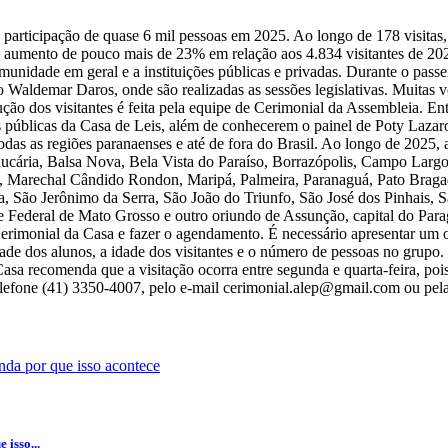
 participação de quase 6 mil pessoas em 2025. Ao longo de 178 visitas
aumento de pouco mais de 23% em relação aos 4.834 visitantes de 202
munidade em geral e a instituições públicas e privadas. Durante o passe
Waldemar Daros, onde são realizadas as sessões legislativas. Muitas v
ução dos visitantes é feita pela equipe de Cerimonial da Assembleia. 
úblicas da Casa de Leis, além de conhecerem o painel de Poty Lazarot
odas as regiões paranaenses e até de fora do Brasil. Ao longo de 2025, 
aucária, Balsa Nova, Bela Vista do Paraíso, Borrazópolis, Campo Lar
a, Marechal Cândido Rondon, Maripá, Palmeira, Paranaguá, Pato Bragado
a, São Jerônimo da Serra, São João do Triunfo, São José dos Pinhais, S
 Federal de Mato Grosso e outro oriundo de Assunção, capital do Para
Cerimonial da Casa e fazer o agendamento. É necessário apresentar um o
idade dos alunos, a idade dos visitantes e o número de pessoas no grup
asa recomenda que a visitação ocorra entre segunda e quarta-feira, pois
efone (41) 3350-4007, pelo e-mail cerimonial.alep@gmail.com ou pela a
isso...