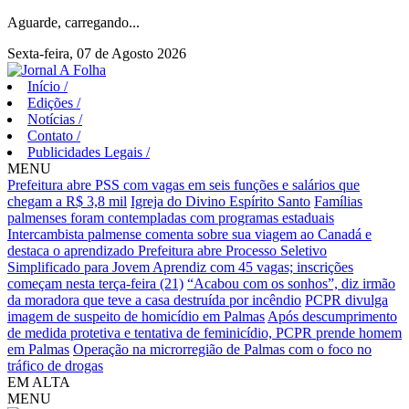
Aguarde, carregando...
Sexta-feira, 07 de Agosto 2026
Início
/
Edições
/
Notícias
/
Contato
/
Publicidades Legais
/
MENU
Prefeitura abre PSS com vagas em seis funções e salários que
chegam a R$ 3,8 mil
Igreja do Divino Espírito Santo
Famílias
palmenses foram contempladas com programas estaduais
Intercambista palmense comenta sobre sua viagem ao Canadá e
destaca o aprendizado
Prefeitura abre Processo Seletivo
Simplificado para Jovem Aprendiz com 45 vagas; inscrições
começam nesta terça-feira (21)
“Acabou com os sonhos”, diz irmão
da moradora que teve a casa destruída por incêndio
PCPR divulga
imagem de suspeito de homicídio em Palmas
Após descumprimento
de medida protetiva e tentativa de feminicídio, PCPR prende homem
em Palmas
Operação na microrregião de Palmas com o foco no
tráfico de drogas
EM ALTA
MENU