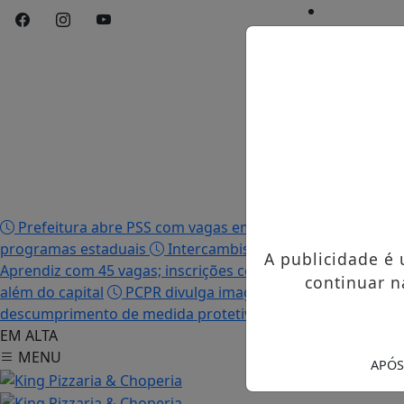
Início
/
Edições
/
Notícias
/
Contato
/
Publicidades 
Prefeitura abre PSS com vagas em seis funções e salário
programas estaduais
Intercambista palmense comenta 
A publicidade é
Aprendiz com 45 vagas; inscrições começam nesta terça-fei
continuar n
além do capital
PCPR divulga imagem de suspeito de ho
descumprimento de medida protetiva e tentativa de femi
EM ALTA
MENU
APÓS