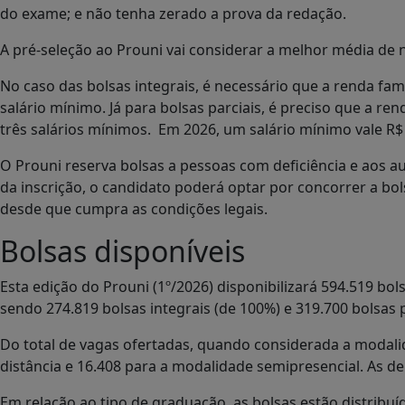
do exame; e não tenha zerado a prova da redação.
A pré-seleção ao Prouni vai considerar a melhor média de
No caso das bolsas integrais, é necessário que a renda fam
salário mínimo. Já para bolsas parciais, é preciso que a re
três salários mínimos. Em 2026, um salário mínimo vale R$ 
O Prouni reserva bolsas a pessoas com deficiência e aos 
da inscrição, o candidato poderá optar por concorrer a bol
desde que cumpra as condições legais.
Bolsas disponíveis
Esta edição do Prouni (1º/2026) disponibilizará 594.519 bol
sendo 274.819 bolsas integrais (de 100%) e 319.700 bolsas p
Do total de vagas ofertadas, quando considerada a modalid
distância e 16.408 para a modalidade semipresencial. As de
Em relação ao tipo de graduação, as bolsas estão distribu