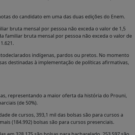
 notas do candidato em uma das duas edições do Enem.
iliar bruta mensal por pessoa não exceda o valor de 1,5
nda familiar bruta mensal por pessoa não exceda o valor de
1.621.
autodeclarados indígenas, pardos ou pretos. No momento
sas destinadas à implementação de políticas afirmativas,
sas, representando a maior oferta da história do Prouni,
arciais (de 50%).
ade de cursos, 393,1 mil das bolsas são para cursos a
mais (184.992) bolsas são para cursos presenciais.
ídas em 328.175 são bolsas para bacharelado, 253.597 são