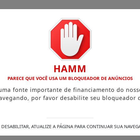
HAMM
Legais
/
s que chegam a R$ 3,8 mil
PARECE QUE VOCÊ USA UM BLOQUEADOR DE ANÚNCIOS
Igreja do Divino Espírito Santo
sobre sua viagem ao Canadá e destaca o aprendizado
Pr
 uma fonte importante de financiamento do noss
ra (21)
Aceleradora paranaense abre seleção para invest
avegando, por favor desabilite seu bloqueador 
micídio em Palmas
“Acabou com os sonhos”, diz irmão da
nicídio, PCPR prende homem em Palmas
 DESABILITAR, ATUALIZE A PÁGINA PARA CONTINUAR SUA NAVEG