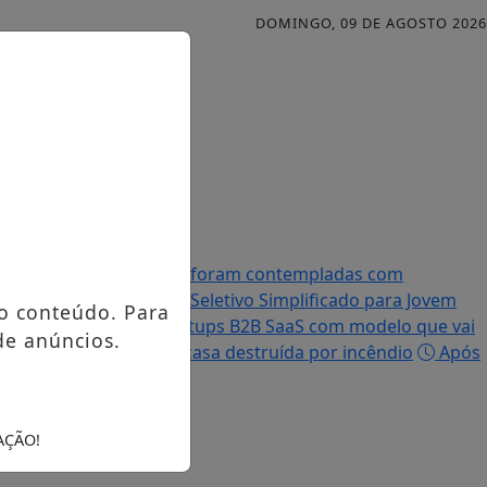
DOMINGO, 09 DE AGOSTO 2026
Famílias palmenses foram contempladas com
efeitura abre Processo Seletivo Simplificado para Jovem
o conteúdo. Para
ir R$ 5 milhões em startups B2B SaaS com modelo que vai
de anúncios.
 moradora que teve a casa destruída por incêndio
Após
AÇÃO!