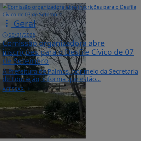
Geral
29/01/2026
Comissão organizadora abre
inscrições para o Desfile Cívico de 07
de Setembro
A Prefeitura de Palmas, por meio da Secretaria
de Educação, informa que estão...
ACESSAR