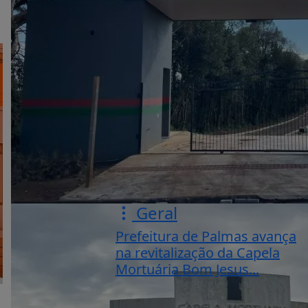
Geral
Prefeitura de Palmas avança
na revitalização da Capela
Mortuária Bom Jesus...