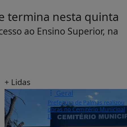
e termina nesta quinta
Acesso ao Ensino Superior, na
+ Lidas
Geral
Prefeitura de Palmas realizou
obras no Cemitério Municipal
II