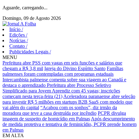
Aguarde, carregando...
Domingo, 09 de Agosto 2026
Início
/
Edições
/
Notícias
/
Contato
/
Publicidades Legais
/
MENU
Prefeitura abre PSS com vagas em seis funções e salários que
chegam a R$ 3,8 mil
Igreja do Divino Espírito Santo
Famílias
palmenses foram contempladas com programas estaduais
Intercambista palmense comenta sobre sua viagem ao Canadá e
destaca o aprendizado
Prefeitura abre Processo Seletivo
Simplificado para Jovem Aprendiz com 45 vagas; inscrições
começam nesta terça-feira (21)
Aceleradora paranaense abre seleção
para investir R$ 5 milhões em startups B2B SaaS com modelo que
vai além do capital
“Acabou com os sonhos”, diz irmão da
moradora que teve a casa destruída por incêndio
PCPR divulga
imagem de suspeito de homicídio em Palmas
Após descumprimento
de medida protetiva e tentativa de feminicídio, PCPR prende homem
em Palmas
EM ALTA