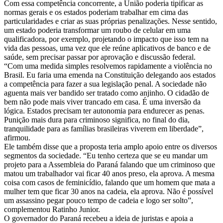
Com essa competência concorrente, a União poderia tipificar as
normas gerais e os estados poderiam trabalhar em cima das
particularidades e criar as suas próprias penalizações. Nesse sentido,
um estado poderia transformar um roubo de celular em uma
qualificadora, por exemplo, projetando o impacto que isso tem na
vida das pessoas, uma vez que ele reúne aplicativos de banco e de
saúde, sem precisar passar por aprovação e discussão federal.
“Com uma medida simples resolvemos rapidamente a violência no
Brasil. Eu faria uma emenda na Constituição delegando aos estados
a competência para fazer a sua legislação penal. A sociedade não
aguenta mais ver bandido ser tratado como anjinho. O cidadão de
bem não pode mais viver trancado em casa. É uma inversão da
lógica. Estados precisam ter autonomia para endurecer as penas.
Punição mais dura para criminoso significa, no final do dia,
tranquilidade para as famílias brasileiras viverem em liberdade”,
afirmou.
Ele também disse que a proposta teria amplo apoio entre os diversos
segmentos da sociedade. “Eu tenho certeza que se eu mandar um
projeto para a Assembleia do Paraná falando que um criminoso que
matou um trabalhador vai ficar 40 anos preso, ela aprova. A mesma
coisa com casos de feminicídio, falando que um homem que mata a
mulher tem que ficar 30 anos na cadeia, ela aprova. Não é possível
um assassino pegar pouco tempo de cadeia e logo ser solto”,
complementou Ratinho Junior.
O governador do Paraná recebeu a ideia de juristas e apoia a