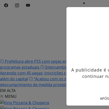
Início
/
Edições
/
Notícias
/
Contato
/
Publicidades 
Prefeitura abre PSS com vagas em seis funções e salário
programas estaduais
Intercambista palmense comenta 
A publicidade é
Aprendiz com 45 vagas; inscrições começam nesta terça-fei
continuar n
além do capital
“Acabou com os sonhos”, diz irmão da mo
descumprimento de medida protetiva e tentativa de femi
EM ALTA
MENU
APÓS