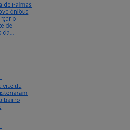
ra de Palmas
ovo ônibus
rçar o
te de
 da...
l
e vice de
istoriaram
o bairro
o
l