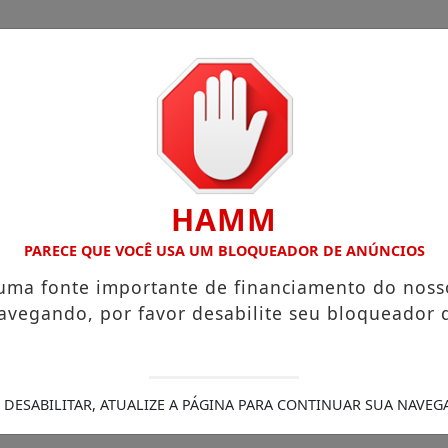
HAMM
Legais
/
s que chegam a R$ 3,8 mil
PARECE QUE VOCÊ USA UM BLOQUEADOR DE ANÚNCIOS
Igreja do Divino Espírito Santo
sobre sua viagem ao Canadá e destaca o aprendizado
Pr
 uma fonte importante de financiamento do noss
ra (21)
Aceleradora paranaense abre seleção para invest
avegando, por favor desabilite seu bloqueador 
radora que teve a casa destruída por incêndio
PCPR div
nicídio, PCPR prende homem em Palmas
 DESABILITAR, ATUALIZE A PÁGINA PARA CONTINUAR SUA NAVEG