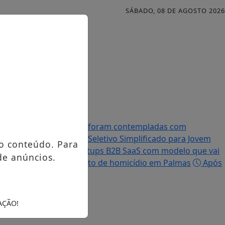
SÁBADO, 08 DE AGOSTO 2026
Famílias palmenses foram contempladas com
efeitura abre Processo Seletivo Simplificado para Jovem
o conteúdo. Para
ir R$ 5 milhões em startups B2B SaaS com modelo que vai
de anúncios.
ulga imagem de suspeito de homicídio em Palmas
Após
AÇÃO!