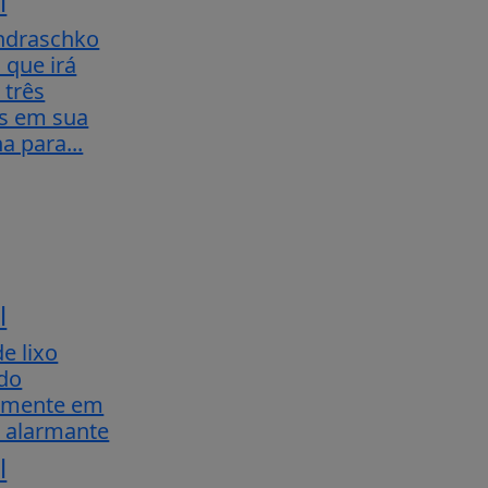
l
ndraschko
 que irá
 três
s em sua
 para...
l
e lixo
do
tamente em
 alarmante
l