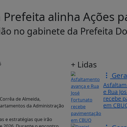
Prefeita alinha Ações p
ião no gabinete da Prefeita D
+ Lidas
Gera
Asfaltam
e Rua Jo
recebe 
 Corrêa de Almeida,
em CBU
epartamentos da Administração
as e estratégias que irão
e 2026. Durante o encontro,