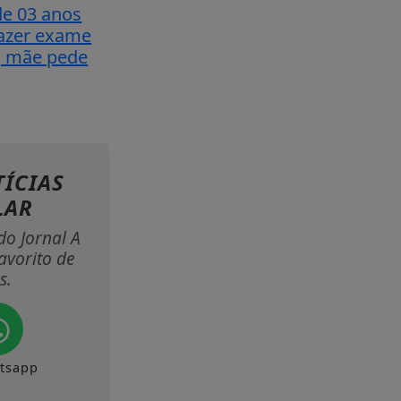
e 03 anos
fazer exame
, mãe pede
ÍCIAS
LAR
do Jornal A
avorito de
s.
tsapp