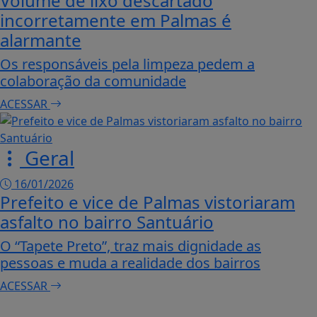
Volume de lixo descartado
incorretamente em Palmas é
alarmante
Os responsáveis pela limpeza pedem a
colaboração da comunidade
ACESSAR
Geral
16/01/2026
Prefeito e vice de Palmas vistoriaram
asfalto no bairro Santuário
O “Tapete Preto”, traz mais dignidade as
Termos de Uso e Privacidade
pessoas e muda a realidade dos bairros
Esse site utiliza cookies para melhorar sua
ACESSAR
concorda com nossos Termos de Uso e Priva
PARA MAIS INFORMAÇÕES,
ACESSE NOSSOS TERMOS C