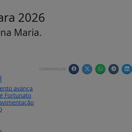
ara 2026
ona Maria.
COMPARTILHE
l
ento avança
sé Fortunato
pavimentação
Q