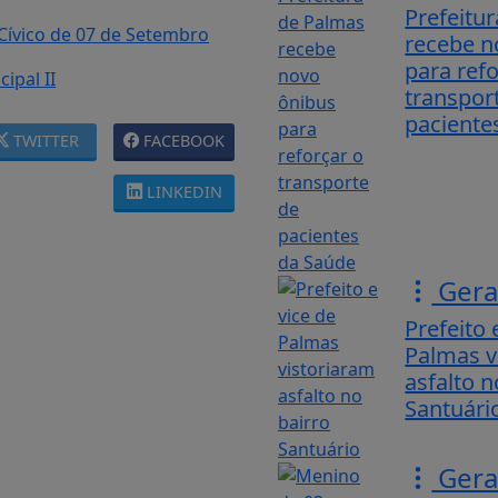
Prefeitu
Cívico de 07 de Setembro
recebe n
para refo
ipal II
transpor
pacientes
TWITTER
FACEBOOK
LINKEDIN
Gera
Prefeito 
Palmas v
asfalto n
Santuári
Gera