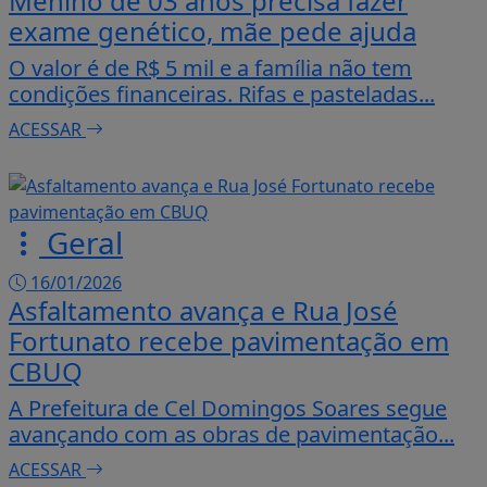
Menino de 03 anos precisa fazer
exame genético, mãe pede ajuda
O valor é de R$ 5 mil e a família não tem
condições financeiras. Rifas e pasteladas...
ACESSAR
Geral
16/01/2026
Asfaltamento avança e Rua José
Fortunato recebe pavimentação em
CBUQ
A Prefeitura de Cel Domingos Soares segue
 experiência de navegação. Ao continuar o acesso, e
avançando com as obras de pavimentação...
cidade.
ACESSAR
LICANDO AQUI