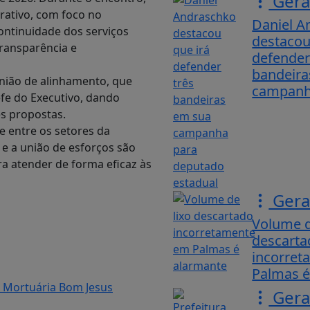
Gera
rativo, com foco no
Daniel A
ontinuidade dos serviços
destacou
transparência e
defender
bandeira
união de alinhamento, que
campanha
efe do Executivo, dando
s propostas.
e entre os setores da
e a união de esforços são
a atender de forma eficaz às
Gera
Volume d
descarta
incorre
Palmas é
a Mortuária Bom Jesus
Gera