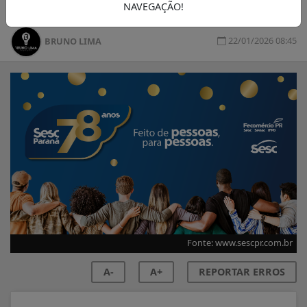
NAVEGAÇÃO!
22/01/2026 08:45
BRUNO LIMA
Fonte: www.sescpr.com.br
A-
A+
REPORTAR ERROS