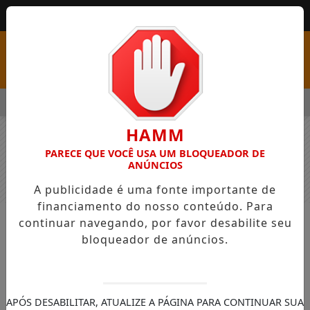
MENU
OM VAGAS EM SEIS FUNÇÕES E SALÁRIOS QUE CHEGAM A R$ 3,
HAMM
PARECE QUE VOCÊ USA UM BLOQUEADOR DE
ANÚNCIOS
A publicidade é uma fonte importante de
financiamento do nosso conteúdo. Para
continuar navegando, por favor desabilite seu
NOTÍCIAS
GERAL
bloqueador de anúncios.
Sesc PR celebra 78 anos de
histórias
Instituição consolida seu legado na vida e
APÓS DESABILITAR, ATUALIZE A PÁGINA PARA CONTINUAR SUA
no bem-estar social dos paranaenses