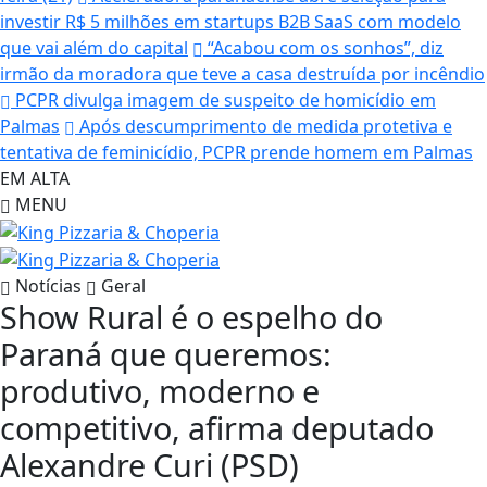
investir R$ 5 milhões em startups B2B SaaS com modelo
que vai além do capital
“Acabou com os sonhos”, diz
irmão da moradora que teve a casa destruída por incêndio
PCPR divulga imagem de suspeito de homicídio em
Palmas
Após descumprimento de medida protetiva e
tentativa de feminicídio, PCPR prende homem em Palmas
EM ALTA
MENU
Notícias
Geral
Show Rural é o espelho do
Paraná que queremos:
produtivo, moderno e
competitivo, afirma deputado
Alexandre Curi (PSD)