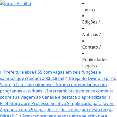
Início
/
Edições
/
Notícias
/
Contato
/
Publicidades
Legais
/
Prefeitura abre PSS com vagas em seis funções e
salários que chegam a R$ 3,8 mil
Igreja do Divino Espírito
Santo
Famílias palmenses foram contempladas com
programas estaduais
Intercambista palmense comenta
sobre sua viagem ao Canadá e destaca o aprendizado
Prefeitura abre Processo Seletivo Simplificado para Jovem
Aprendiz com 45 vagas; inscrições começam nesta terça-
feira (21)
Aceleradora paranaense abre seleção para