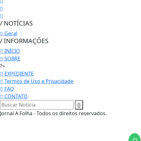
/ NOTÍCIAS
Geral
/ INFORMAÇÕES
INÍCIO
SOBRE
?>
EXPEDIENTE
Termos de Uso e Privacidade
FAQ
Termos de Uso e Privacidade
CONTATO
Esse site utiliza cookies para melhorar sua
Jornal A Folha - Todos os direitos reservados.
experiência de navegação. Ao continuar o acesso,
entendemos que você concorda com nossos Termos
de Uso e Privacidade.
PARA MAIS INFORMAÇÕES,
ACESSE NOSSOS TERMOS
CLICANDO AQUI