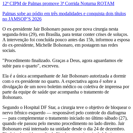
12ª CIPM de Palmas promove 3ª Corrida Noturna ROTAM
Palmas sobe ao pódio em três modalidades e conquista dois títulos
no JAMSOP’S 2026
O ex-presidente Jair Bolsonaro passou por nova cirurgia nesta
segunda-feira (29), em Brasília, para tentar conter crises de soluços.
A intervenção foi concluída pouco antes das 15h, informou a esposa
do ex-presidente, Michelle Bolsonaro, em postagem nas redes
sociais.
"Procedimento finalizado. Graças a Deus, agora aguardamos ele
subir para o quarto", escreveu.
Ela é a única acompanhante de Jair Bolsonaro autorizada a dormir
com o ex-presidente no quarto. A expectativa agora é sobre a
divulgação de um novo boletim médico ou coletiva de imprensa por
parte da equipe de saúde que acompanha o tratamento de
Bolsonaro.
Segundo o Hospital DF Star, a cirurgia teve o objetivo de bloquear o
nervo frênico esquerdo — responsável pelo controle do diafragma
— para complementar o tratamento iniciado no último sábado (27),
quando ele passou pelo mesmo procedimento no lado direito. Jair
Bolsonaro está internado na unidade desde o dia 24 de dezembro.