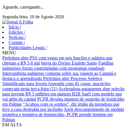
Aguarde, carregando...
Segunda-feira, 10 de Agosto 2026
Início
/
Edições
/
Notícias
/
Contato
/
Publicidades Legais
/
MENU
Prefeitura abre PSS com vagas em seis funções e salários que
chegam a R$ 3,8 mil
Igreja do Divino Espírito Santo
Famílias
palmenses foram contempladas com programas estaduais
Intercambista palmense comenta sobre sua viagem ao Canadá e
destaca o aprendizado
Prefeitura abre Processo Seletivo
Simplificado para Jovem Aprendiz com 45 vagas; inscrições
começam nesta terça-feira (21)
Aceleradora paranaense abre seleção
para investir R$ 5 milhões em startups B2B SaaS com modelo que
vai além do capital
PCPR divulga imagem de suspeito de homicídio
em Palmas
“Acabou com os sonhos”, diz irmão da moradora que
teve a casa destruída por incêndio
Após descumprimento de medida
protetiva e tentativa de feminicídio, PCPR prende homem em
Palmas
EM ALTA