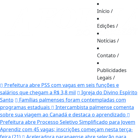
Início
/
Edições
/
Notícias
/
Contato
/
Publicidades
Legais
/
Prefeitura abre PSS com vagas em seis funções e
salários que chegam a R$ 3,8 mil
Igreja do Divino Espírito
Santo
Famílias palmenses foram contempladas com
programas estaduais
Intercambista palmense comenta
sobre sua viagem ao Canadá e destaca o aprendizado
Prefeitura abre Processo Seletivo Simplificado para Jovem
Aprendiz com 45 vagas; inscrições começam nesta terça-
feira (21)
Aceleradora paranaense abre seleção para