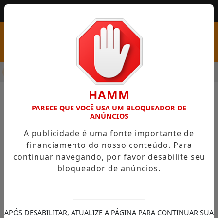
MENU
RA ABRE PSS COM VAGAS EM SEIS FUNÇÕES E SALÁRIOS QUE C
HAMM
ONDE SE CUIDAR
GUIA COMERCIAL
PARECE QUE VOCÊ USA UM BLOQUEADOR DE
ANÚNCIOS
A publicidade é uma fonte importante de
financiamento do nosso conteúdo. Para
continuar navegando, por favor desabilite seu
bloqueador de anúncios.
/ONDE SE CUIDAR
/ONDE SE CUIDAR
CLINICAS
FARMÁCIAS
APÓS DESABILITAR, ATUALIZE A PÁGINA PARA CONTINUAR SUA