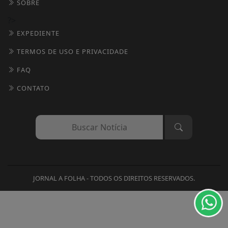
SOBRE
?>
EXPEDIENTE
TERMOS DE USO E PRIVACIDADE
FAQ
CONTATO
Termos de Uso e Privacidade
Esse site utiliza cookies para melhorar sua
experiência de navegação. Ao continuar o acesso,
entendemos que você concorda com nossos Termos
JORNAL A FOLHA - TODOS OS DIREITOS RESERVADOS.
de Uso e Privacidade.
PARA MAIS INFORMAÇÕES,
ACESSE NOSSOS TERMOS
CLICANDO AQUI
PROSSEGUIR