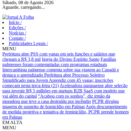
Sábado, 08 de Agosto 2026
Aguarde, carregando...
Início
/
Edições
/
Notícias
/
Contato
/
Publicidades Legais
/
MENU
Prefeitura abre PSS com vagas em seis funções e salários que
chegam a R$ 3,8 mil
Igreja do Divino Espírito Santo
Famílias
palmenses foram contempladas com programas estaduais
Intercambista palmense comenta sobre sua viagem ao Canadá e
destaca o aprendizado
Prefeitura abre Processo Seletivo
Simplificado para Jovem Aprendiz com 45 vagas; inscrições
começam nesta terça-feira (21)
Aceleradora paranaense abre seleção
para investir R$ 5 milhões em startups B2B SaaS com modelo que
vai além do capital
“Acabou com os sonhos”, diz irmão da
moradora que teve a casa destruída por incêndio
PCPR divulga
imagem de suspeito de homicídio em Palmas
Após descumprimento
de medida protetiva e tentativa de feminicídio, PCPR prende homem
em Palmas
EM ALTA
MENU