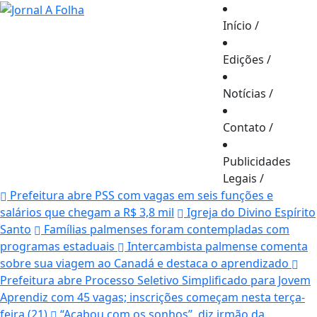
Início
/
Edições
/
Notícias
/
Contato
/
Publicidades
Legais
/
Prefeitura abre PSS com vagas em seis funções e
salários que chegam a R$ 3,8 mil
Igreja do Divino Espírito
Santo
Famílias palmenses foram contempladas com
programas estaduais
Intercambista palmense comenta
sobre sua viagem ao Canadá e destaca o aprendizado
Prefeitura abre Processo Seletivo Simplificado para Jovem
Aprendiz com 45 vagas; inscrições começam nesta terça-
feira (21)
“Acabou com os sonhos”, diz irmão da