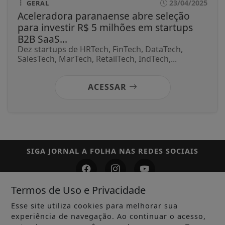
23/04/2025
GERAL
Aceleradora paranaense abre seleção
para investir R$ 5 milhões em startups
B2B SaaS...
Dez startups de HRTech, FinTech, DataTech,
SalesTech, MarTech, RetailTech, IndTech,...
ACESSAR
SIGA
JORNAL A FOLHA
NAS REDES SOCIAIS
Termos de Uso e Privacidade
/ NOTÍCIAS
Esse site utiliza cookies para melhorar sua
experiência de navegação. Ao continuar o acesso,
GERAL