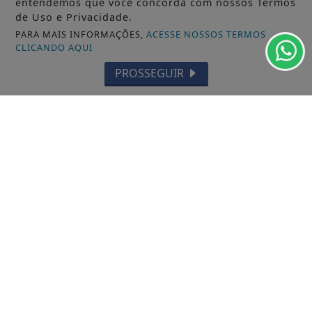
entendemos que você concorda com nossos Termos
de Uso e Privacidade.
PARA MAIS INFORMAÇÕES,
ACESSE NOSSOS TERMOS
CLICANDO AQUI
PROSSEGUIR
/ INFORMAÇÕES
INÍCIO
SOBRE
?>
EXPEDIENTE
TERMOS DE USO E PRIVACIDADE
FAQ
CONTATO