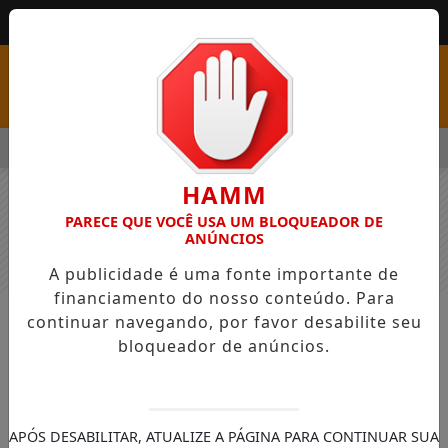
MENU
COM VAGAS EM SEIS FUNÇÕES E SALÁRIOS QUE CHEGAM A R$ 3
HAMM
PARECE QUE VOCÊ USA UM BLOQUEADOR DE
ANÚNCIOS
A publicidade é uma fonte importante de
financiamento do nosso conteúdo. Para
continuar navegando, por favor desabilite seu
NOTÍCIAS
GERAL
bloqueador de anúncios.
Anvisa aprova medicamento inédito
para Alzheimer no Brasil que
promete retardar a progressão da
APÓS DESABILITAR, ATUALIZE A PÁGINA PARA CONTINUAR SUA
doença