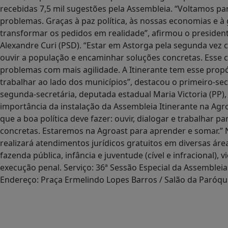
recebidas 7,5 mil sugestões pela Assembleia. “Voltamos pa
problemas. Graças à paz política, às nossas economias e 
transformar os pedidos em realidade”, afirmou o presiden
Alexandre Curi (PSD). “Estar em Astorga pela segunda vez
ouvir a população e encaminhar soluções concretas. Esse con
problemas com mais agilidade. A Itinerante tem esse pro
trabalhar ao lado dos municípios”, destacou o primeiro-s
segunda-secretária, deputada estadual Maria Victoria (PP)
importância da instalação da Assembleia Itinerante na Agroa
que a boa política deve fazer: ouvir, dialogar e trabalhar
concretas. Estaremos na Agroast para aprender e somar.” 
realizará atendimentos jurídicos gratuitos em diversas áreas
fazenda pública, infância e juventude (cível e infracional), 
execução penal. Serviço: 36ª Sessão Especial da Assembleia
Endereço: Praça Ermelindo Lopes Barros / Salão da Paróqu