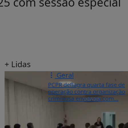
25 com sessão especial
+ Lidas
Geral
PCPR deflagra quarta fase de
operação contra organização
criminosa envolvida com...