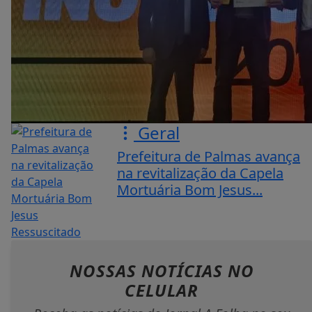
Geral
Prefeitura de Palmas avança
na revitalização da Capela
Mortuária Bom Jesus...
NOSSAS NOTÍCIAS
NO
CELULAR