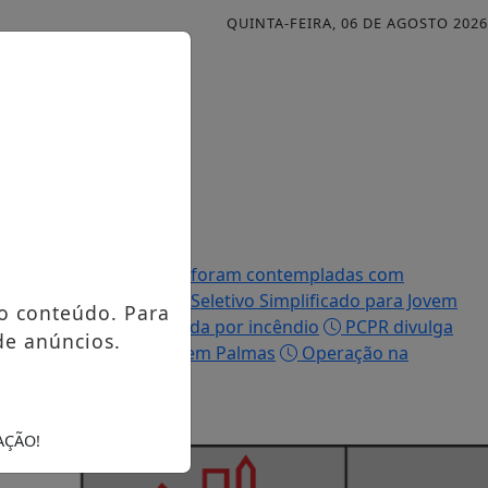
QUINTA-FEIRA, 06 DE AGOSTO 2026
Famílias palmenses foram contempladas com
efeitura abre Processo Seletivo Simplificado para Jovem
o conteúdo. Para
ue teve a casa destruída por incêndio
PCPR divulga
de anúncios.
io, PCPR prende homem em Palmas
Operação na
AÇÃO!