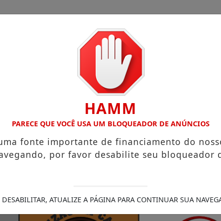
HAMM
Legais
/
s que chegam a R$ 3,8 mil
PARECE QUE VOCÊ USA UM BLOQUEADOR DE ANÚNCIOS
Igreja do Divino Espírito Santo
sobre sua viagem ao Canadá e destaca o aprendizado
Pr
 uma fonte importante de financiamento do noss
ra (21)
“Acabou com os sonhos”, diz irmão da moradora q
avegando, por favor desabilite seu bloqueador 
mprimento de medida protetiva e tentativa de feminicíd
 DESABILITAR, ATUALIZE A PÁGINA PARA CONTINUAR SUA NAVEG