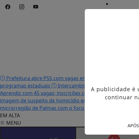
Início
/
Edições
/
Notícias
/
Contato
/
Publicidades 
Prefeitura abre PSS com vagas em seis funções e salário
programas estaduais
Intercambista palmense comenta 
A publicidade é
Aprendiz com 45 vagas; inscrições começam nesta terça-fei
continuar n
imagem de suspeito de homicídio em Palmas
Após descu
microrregião de Palmas com o foco no tráfico de drogas
EM ALTA
MENU
APÓS