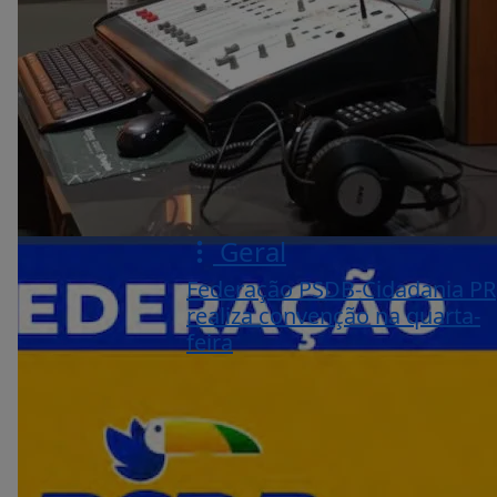
Geral
Federação PSDB-Cidadania PR
realiza convenção na quarta-
feira