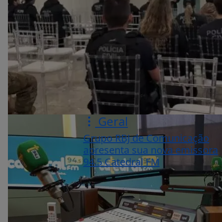
Geral
Grupo RBJ de Comunicação
apresenta sua nova emissora
94.5 Catedral FM