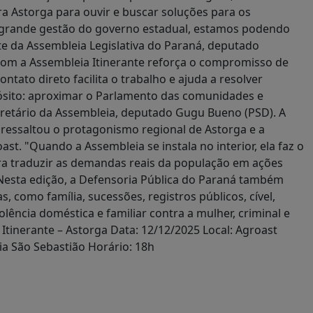
ra Astorga para ouvir e buscar soluções para os
à grande gestão do governo estadual, estamos podendo
te da Assembleia Legislativa do Paraná, deputado
 com a Assembleia Itinerante reforça o compromisso de
tato direto facilita o trabalho e ajuda a resolver
pósito: aproximar o Parlamento das comunidades e
ecretário da Assembleia, deputado Gugu Bueno (PSD). A
, ressaltou o protagonismo regional de Astorga e a
st. "Quando a Assembleia se instala no interior, ela faz o
 para traduzir as demandas reais da população em ações
Nesta edição, a Defensoria Pública do Paraná também
, como família, sucessões, registros públicos, cível,
violência doméstica e familiar contra a mulher, criminal e
 Itinerante – Astorga Data: 12/12/2025 Local: Agroast
ia São Sebastião Horário: 18h