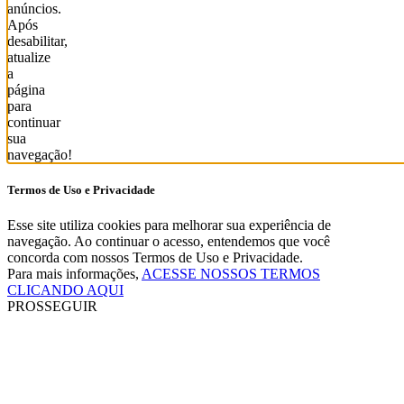
anúncios.
Após
desabilitar,
atualize
a
página
para
continuar
sua
navegação!
Termos de Uso e Privacidade
Esse site utiliza cookies para melhorar sua experiência de
navegação. Ao continuar o acesso, entendemos que você
concorda com nossos Termos de Uso e Privacidade.
Para mais informações,
ACESSE NOSSOS TERMOS
CLICANDO AQUI
PROSSEGUIR