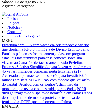
Sábado, 08 de Agosto 2026
Aguarde, carregando...
Início
/
Edições
/
Notícias
/
Contato
/
Publicidades Legais
/
MENU
Prefeitura abre PSS com vagas em seis funções e salários
que chegam a R$ 3,8 mil
Igreja do Divino Espírito Santo
Famílias palmenses foram contempladas com programas
estaduais
Intercambista palmense comenta sobre sua
viagem ao Canadá e destaca o aprendizado
Prefeitura abre
Processo Seletivo Simplificado para Jovem Aprendiz com
45 vagas; inscrições começam nesta terça-feira (21)
Aceleradora paranaense abre seleção para investir R$ 5
milhões em startups B2B SaaS com modelo que vai além
do capital
“Acabou com os sonhos”, diz irmão da
moradora que teve a casa destruída por incêndio
PCPR
divulga imagem de suspeito de homicídio em Palmas
Após
descumprimento de medida protetiva e tentativa de
feminicídio, PCPR prende homem em Palmas
EM ALTA