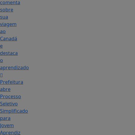
comenta
sobre
sua
viagem
ao
Canadá
e
destaca
o
aprendizado
Prefeitura
abre
Processo
Seletivo
Simplificado
para
Jovem
Aprendiz