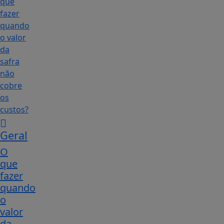
Geral
O
que
fazer
quando
o
valor
da