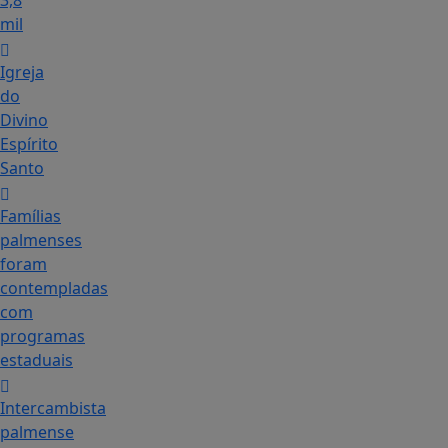
3,8
mil
Igreja
do
Divino
Espírito
Santo
Famílias
palmenses
foram
contempladas
com
programas
estaduais
Intercambista
palmense