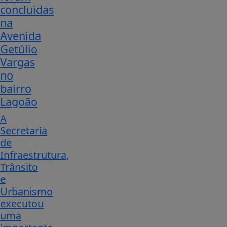
concluidas
na
Avenida
Getúlio
Vargas
no
bairro
Lagoão
A
Secretaria
de
Infraestrutura,
Trânsito
e
Urbanismo
executou
uma