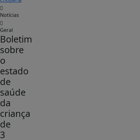
Notícias
Geral
Boletim
sobre
o
estado
de
saúde
da
criança
de
3