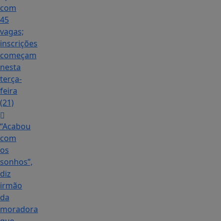
com
45
vagas;
inscrições
começam
nesta
terça-
feira
(21)
“Acabou
com
os
sonhos”,
diz
irmão
da
moradora