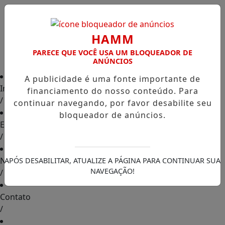
HAMM
PARECE QUE VOCÊ USA UM BLOQUEADOR DE
ANÚNCIOS
A publicidade é uma fonte importante de
Início
financiamento do nosso conteúdo. Para
/
continuar navegando, por favor desabilite seu
bloqueador de anúncios.
Edições
/
Notícias
APÓS DESABILITAR, ATUALIZE A PÁGINA PARA CONTINUAR SUA
NAVEGAÇÃO!
/
Contato
/