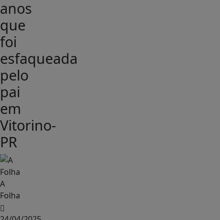
anos
que
foi
esfaqueada
pelo
pai
em
Vitorino-
PR
A
Folha
24/04/2025