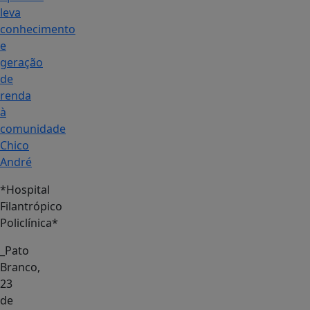
leva
conhecimento
e
geração
de
renda
à
comunidade
Chico
André
*Hospital
Filantrópico
Policlínica*
_Pato
Branco,
23
de