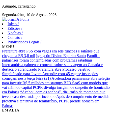
Aguarde, carregando...
Segunda-feira, 10 de Agosto 2026
Início
/
Edições
/
Notícias
/
Contato
/
Publicidades Legais
/
MENU
Prefeitura abre PSS com vagas em seis funções e salários que
chegam a R$ 3,8 mil
Igreja do Divino Espírito Santo
Famílias
palmenses foram contempladas com programas estaduais
Intercambista palmense comenta sobre sua viagem ao Canadá e
destaca o aprendizado
Prefeitura abre Processo Seletivo
Simplificado para Jovem Aprendiz com 45 vagas; inscrições
começam nesta terça-feira (21)
Aceleradora paranaense abre seleção
para investir R$ 5 milhões em startups B2B SaaS com modelo que
vai além do capital
PCPR divulga imagem de suspeito de homicídio
em Palmas
“Acabou com os sonhos”, diz irmão da moradora que
teve a casa destruída por incêndio
Após descumprimento de medida
protetiva e tentativa de feminicídio, PCPR prende homem em
Palmas
EM ALTA