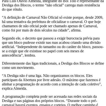
Para Luís Otávio Almeida, integrante do Boi Tolo e representante da
Desliga dos Blocos, o termo “não oficial” carrega mais resistência
do que rótulo.
“A definição de Carnaval Não Oficial só existe porque, desde 2009,
há uma tentativa da prefeitura de oficializar o carnaval. O que hoje
chamamos de não oficial pode ser chamado apenas de Carnaval,
como foi por mais de dois séculos na cidade”, afirma.
Segundo ele, o decreto que passou a exigir burocracia prévia para
que um bloco pudesse existir nas ruas acabou criando uma divisão
artificial. “Independente do tamanho ou do caráter do bloco, passou-
se a exigir que ele existisse no papel com seis meses de
antecedência”, lembra.
Diferentemente das ligas tradicionais, a Desliga dos Blocos se define
como um movimento.
“A Desliga não é uma liga. Não organizamos os blocos. Eles
participam da Abertura por livre adesão. O máximo que fazemos é
alinhar a programação de acordo com a intenção de cada coletivo”,
explica Almeida.
A programação completa pode ser acessada nas redes sociais da
Desliga e nas páginas dos próprios blocos. “Durante todo o pré-
carnaval haverá eventos, ensaios e cortejos. O melhor caminho é