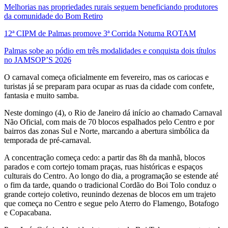
Melhorias nas propriedades rurais seguem beneficiando produtores
da comunidade do Bom Retiro
12ª CIPM de Palmas promove 3ª Corrida Noturna ROTAM
Palmas sobe ao pódio em três modalidades e conquista dois títulos
no JAMSOP’S 2026
O carnaval começa oficialmente em fevereiro, mas os cariocas e
turistas já se preparam para ocupar as ruas da cidade com confete,
fantasia e muito samba.
Neste domingo (4), o Rio de Janeiro dá início ao chamado Carnaval
Não Oficial, com mais de 70 blocos espalhados pelo Centro e por
bairros das zonas Sul e Norte, marcando a abertura simbólica da
temporada de pré-carnaval.
A concentração começa cedo: a partir das 8h da manhã, blocos
parados e com cortejo tomam praças, ruas históricas e espaços
culturais do Centro. Ao longo do dia, a programação se estende até
o fim da tarde, quando o tradicional Cordão do Boi Tolo conduz o
grande cortejo coletivo, reunindo dezenas de blocos em um trajeto
que começa no Centro e segue pelo Aterro do Flamengo, Botafogo
e Copacabana.