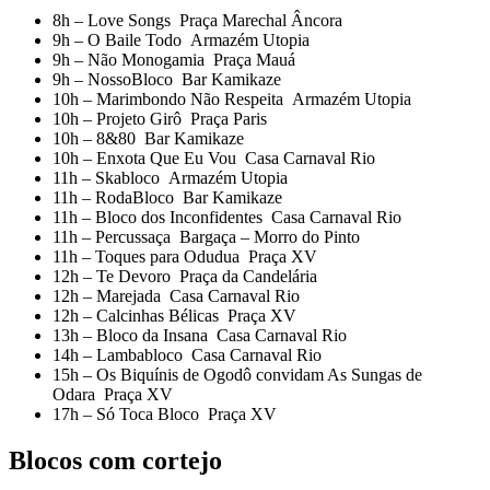
8h – Love Songs Praça Marechal Âncora
9h – O Baile Todo Armazém Utopia
9h – Não Monogamia Praça Mauá
9h – NossoBloco Bar Kamikaze
10h – Marimbondo Não Respeita Armazém Utopia
10h – Projeto Girô Praça Paris
10h – 8&80 Bar Kamikaze
10h – Enxota Que Eu Vou Casa Carnaval Rio
11h – Skabloco Armazém Utopia
11h – RodaBloco Bar Kamikaze
11h – Bloco dos Inconfidentes Casa Carnaval Rio
11h – Percussaça Bargaça – Morro do Pinto
11h – Toques para Odudua Praça XV
12h – Te Devoro Praça da Candelária
12h – Marejada Casa Carnaval Rio
12h – Calcinhas Bélicas Praça XV
13h – Bloco da Insana Casa Carnaval Rio
14h – Lambabloco Casa Carnaval Rio
15h – Os Biquínis de Ogodô convidam As Sungas de
Odara Praça XV
17h – Só Toca Bloco Praça XV
Blocos com cortejo