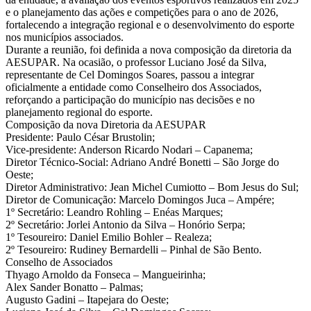
e o planejamento das ações e competições para o ano de 2026,
fortalecendo a integração regional e o desenvolvimento do esporte
nos municípios associados.
Durante a reunião, foi definida a nova composição da diretoria da
AESUPAR. Na ocasião, o professor Luciano José da Silva,
representante de Cel Domingos Soares, passou a integrar
oficialmente a entidade como Conselheiro dos Associados,
reforçando a participação do município nas decisões e no
planejamento regional do esporte.
Composição da nova Diretoria da AESUPAR
Presidente: Paulo César Brustolin;
Vice-presidente: Anderson Ricardo Nodari – Capanema;
Diretor Técnico-Social: Adriano André Bonetti – São Jorge do
Oeste;
Diretor Administrativo: Jean Michel Cumiotto – Bom Jesus do Sul;
Diretor de Comunicação: Marcelo Domingos Juca – Ampére;
1º Secretário: Leandro Rohling – Enéas Marques;
2º Secretário: Jorlei Antonio da Silva – Honório Serpa;
1º Tesoureiro: Daniel Emilio Bohler – Realeza;
2º Tesoureiro: Rudiney Bernardelli – Pinhal de São Bento.
Conselho de Associados
Thyago Arnoldo da Fonseca – Mangueirinha;
Alex Sander Bonatto – Palmas;
Augusto Gadini – Itapejara do Oeste;