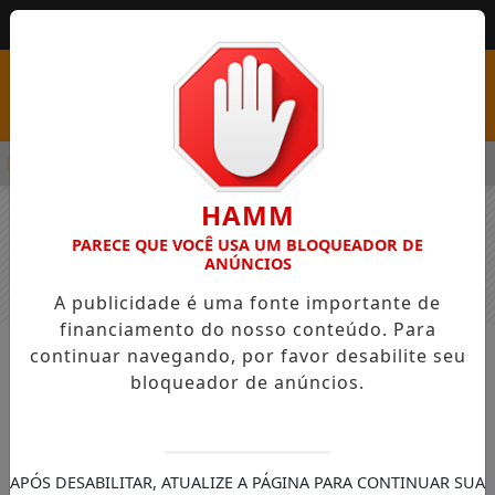
MENU
 PSS COM VAGAS EM SEIS FUNÇÕES E SALÁRIOS QUE CHEGAM A 
HAMM
PARECE QUE VOCÊ USA UM BLOQUEADOR DE
ANÚNCIOS
A publicidade é uma fonte importante de
financiamento do nosso conteúdo. Para
continuar navegando, por favor desabilite seu
NOTÍCIAS
GERAL
bloqueador de anúncios.
Corpo de mulher em decomposição
é encontrado em barranco por
motociclista em Londrina
APÓS DESABILITAR, ATUALIZE A PÁGINA PARA CONTINUAR SUA