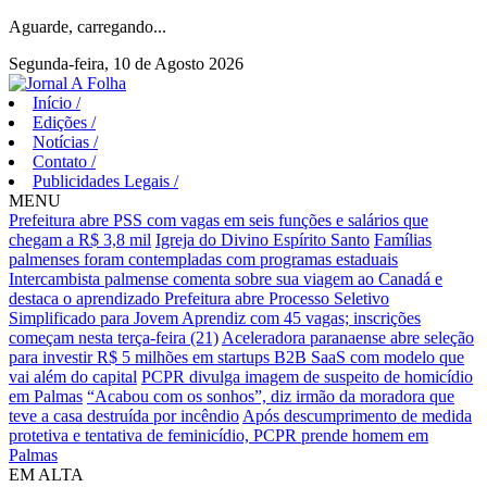
Aguarde, carregando...
Segunda-feira, 10 de Agosto 2026
Início
/
Edições
/
Notícias
/
Contato
/
Publicidades Legais
/
MENU
Prefeitura abre PSS com vagas em seis funções e salários que
chegam a R$ 3,8 mil
Igreja do Divino Espírito Santo
Famílias
palmenses foram contempladas com programas estaduais
Intercambista palmense comenta sobre sua viagem ao Canadá e
destaca o aprendizado
Prefeitura abre Processo Seletivo
Simplificado para Jovem Aprendiz com 45 vagas; inscrições
começam nesta terça-feira (21)
Aceleradora paranaense abre seleção
para investir R$ 5 milhões em startups B2B SaaS com modelo que
vai além do capital
PCPR divulga imagem de suspeito de homicídio
em Palmas
“Acabou com os sonhos”, diz irmão da moradora que
teve a casa destruída por incêndio
Após descumprimento de medida
protetiva e tentativa de feminicídio, PCPR prende homem em
Palmas
EM ALTA