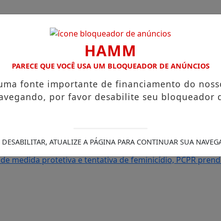
HAMM
PARECE QUE VOCÊ USA UM BLOQUEADOR DE ANÚNCIOS
 uma fonte importante de financiamento do noss
avegando, por favor desabilite seu bloqueador 
Legais
/
s que chegam a R$ 3,8 mil
Igreja do Divino Espírito Santo
agem ao Canadá e destaca o aprendizado
Prefeitura abre
 DESABILITAR, ATUALIZE A PÁGINA PARA CONTINUAR SUA NAVEG
ou com os sonhos”, diz irmão da moradora que teve a casa
e medida protetiva e tentativa de feminicídio, PCPR pr