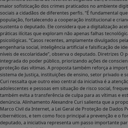
maior sofisticação dos crimes praticados no ambiente digi
sociais a cidadãos de diferentes perfis. “É fundamental qu
população, fortalecendo a cooperação institucional e cri
sustenta o deputado. Ele considera que a digitalização ace
práticas ilícitas que exploram não apenas falhas tecnológ
psicológicas. “Casos recentes, amplamente divulgados pe
engenharia social, inteligência artificial e falsificação de
níveis de escolaridade”, observa o deputado. Diretrizes O p
integrada do poder público, priorizando ações de conscient
proteção das vítimas. A proposta também reforça a importâ
sistema de Justiça, instituições de ensino, setor privado e 
Curi ressalta que outro eixo central da iniciativa é a atenç
adolescentes e pessoas em situação de risco social, frequen
também evita a transferência de culpa para as vítimas e es
denúncia. Alinhamento Alexandre Curi salienta que a propos
Marco Civil da Internet, a Lei Geral de Proteção de Dados
cibernéticos, e tem como foco principal a prevenção e o fo
deputado, a iniciativa representa um passo importante pa