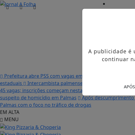
Início
/
Edições
/
Notícias
/
A publicidade é
Contato
/
continuar n
Publicidades 
Prefeitura abre PSS com vagas em seis funções e salário
estaduais
Intercambista palmense comenta sobre sua vi
APÓS
45 vagas; inscrições começam nesta terça-feira (21)
“Acab
suspeito de homicídio em Palmas
Após descumprimento d
Palmas com o foco no tráfico de drogas
EM ALTA
MENU