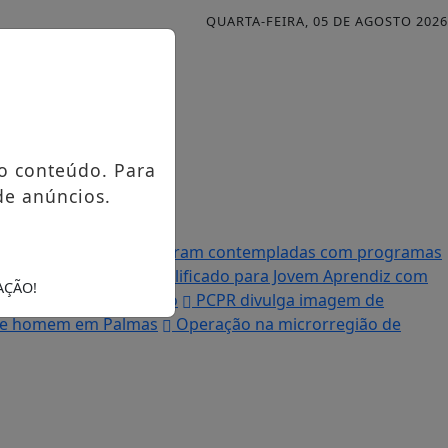
QUARTA-FEIRA, 05 DE AGOSTO 2026
o conteúdo. Para
de anúncios.
Famílias palmenses foram contempladas com programas
 Processo Seletivo Simplificado para Jovem Aprendiz com
AÇÃO!
 destruída por incêndio
PCPR divulga imagem de
ende homem em Palmas
Operação na microrregião de