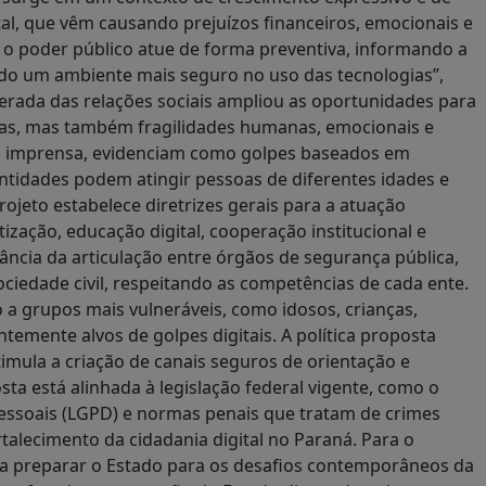
tal, que vêm causando prejuízos financeiros, emocionais e
e o poder público atue de forma preventiva, informando a
ando um ambiente mais seguro no uso das tecnologias”,
lerada das relações sociais ampliou as oportunidades para
icas, mas também fragilidades humanas, emocionais e
la imprensa, evidenciam como golpes baseados em
 identidades podem atingir pessoas de diferentes idades e
rojeto estabelece diretrizes gerais para a atuação
ização, educação digital, cooperação institucional e
ncia da articulação entre órgãos de segurança pública,
sociedade civil, respeitando as competências de cada ente.
ão a grupos mais vulneráveis, como idosos, crianças,
temente alvos de golpes digitais. A política proposta
timula a criação de canais seguros de orientação e
ta está alinhada à legislação federal vigente, como o
 Pessoais (LGPD) e normas penais que tratam de crimes
rtalecimento da cidadania digital no Paraná. Para o
ra preparar o Estado para os desafios contemporâneos da