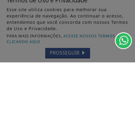
Termos de Uso e Privacidade
Esse site utiliza cookies para melhorar sua
experiência de navegação. Ao continuar o acesso,
entendemos que você concorda com nossos Termos
de Uso e Privacidade.
PARA MAIS INFORMAÇÕES,
ACESSE NOSSOS TERMOS
CLICANDO AQUI
PROSSEGUIR
22/01/2026
GERAL
Aliança fechada: Rafael Greca será vice
de Sandro Alex para disputa ao Governo
do...
PSD e MDB fecharam uma aliança e o ex-prefeito
de Curitiba Rafael Greca será o...
ACESSAR