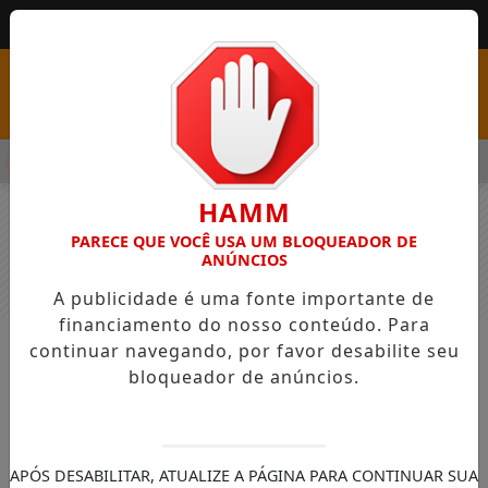
MENU
SS COM VAGAS EM SEIS FUNÇÕES E SALÁRIOS QUE CHEGAM A R
HAMM
PARECE QUE VOCÊ USA UM BLOQUEADOR DE
ANÚNCIOS
A publicidade é uma fonte importante de
financiamento do nosso conteúdo. Para
continuar navegando, por favor desabilite seu
NOTÍCIAS
GERAL
bloqueador de anúncios.
Deputado Delegado Tito Barichello
(União) destaca avanços do Paraná
no enfrentamento ao feminicídio
APÓS DESABILITAR, ATUALIZE A PÁGINA PARA CONTINUAR SUA