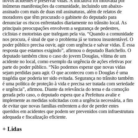
novos acidentes e preservar vidas. A iniciativa foi motivada por
inúmeras manifestações da comunidade, incluindo um abaixo-
assinado com mais de duas mil assinaturas, além de relatos de
moradores que têm procurado o gabinete do deputado para
denunciar os riscos enfrentados diariamente no trânsito local. As
principais preocupações envolvem a segurança de pedestres,
ciclistas e motoristas que trafegam pela via. “Quando a comunidade
nos procura, é sinal de que o problema já se tornou insustentável. O
poder público precisa ouvir, agir com urgência e salvar vidas. É essa
resposta que estamos exigindo”, afirmou o deputado Barichello. O
deputado também citou o caso do jovem Douglas, vítima de um
acidente no local, como exemplo da urgência de ações efetivas por
parte do poder público. “Não podemos esperar que novas vidas
sejam perdidas para agir. O que aconteceu com o Douglas é uma
tragédia que poderia ter sido evitada. Segurança no trânsito também
é uma política de proteção à vida e precisa ser tratada com seriedade
e urgência”, afirmou. Diante da relevância do tema e da comoção
gerada pelo caso, o deputado espera que a Prefeitura avalie e
implemente as medidas solicitadas com a urgência necessária, a fim
de evitar que novas famílias enfrentem a dor de perder entes
queridos em acidentes que podem ser prevenidos com infraestrutura
adequada e fiscalização eficiente.
+ Lidas