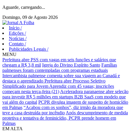
Aguarde, carregando...
Domingo, 09 de Agosto 2026
Início
/
Edições
/
Notícias
/
Contato
/
Publicidades Legais
/
MENU
Prefeitura abre PSS com vagas em seis funções e salários que
chegam a R$ 3,8 mil
Igreja do Divino Espírito Santo
Famílias
palmenses foram contempladas com programas estaduais
Intercambista palmense comenta sobre sua viagem ao Canadá e
destaca o aprendizado
Prefeitura abre Processo Seletivo
Simplificado para Jovem Aprendiz com 45 vagas; inscrições
começam nesta terça-feira (21)
Aceleradora paranaense abre seleção
para investir R$ 5 milhões em startups B2B SaaS com modelo que
vai além do capital
PCPR divulga imagem de suspeito de homicídio
em Palmas
“Acabou com os sonhos”, diz irmão da moradora que
teve a casa destruída por incêndio
Após descumprimento de medida
protetiva e tentativa de feminicídio, PCPR prende homem em
Palmas
EM ALTA