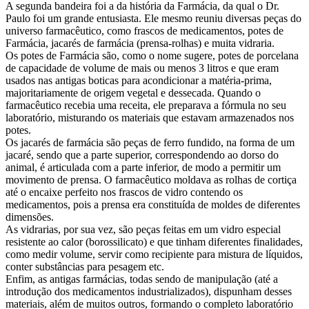
A segunda bandeira foi a da história da Farmácia, da qual o Dr.
Paulo foi um grande entusiasta. Ele mesmo reuniu diversas peças do
universo farmacêutico, como frascos de medicamentos, potes de
Farmácia, jacarés de farmácia (prensa-rolhas) e muita vidraria.
Os potes de Farmácia são, como o nome sugere, potes de porcelana
de capacidade de volume de mais ou menos 3 litros e que eram
usados nas antigas boticas para acondicionar a matéria-prima,
majoritariamente de origem vegetal e dessecada. Quando o
farmacêutico recebia uma receita, ele preparava a fórmula no seu
laboratório, misturando os materiais que estavam armazenados nos
potes.
Os jacarés de farmácia são peças de ferro fundido, na forma de um
jacaré, sendo que a parte superior, correspondendo ao dorso do
animal, é articulada com a parte inferior, de modo a permitir um
movimento de prensa. O farmacêutico moldava as rolhas de cortiça
até o encaixe perfeito nos frascos de vidro contendo os
medicamentos, pois a prensa era constituída de moldes de diferentes
dimensões.
As vidrarias, por sua vez, são peças feitas em um vidro especial
resistente ao calor (borossilicato) e que tinham diferentes finalidades,
como medir volume, servir como recipiente para mistura de líquidos,
conter substâncias para pesagem etc.
Enfim, as antigas farmácias, todas sendo de manipulação (até a
introdução dos medicamentos industrializados), dispunham desses
materiais, além de muitos outros, formando o completo laboratório