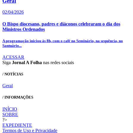
Geral
02/04/2026
O Bispo diocesano, padres e diáconos celebraram o dia dos
Ministros Ordenados
A programação iniciou às 8h, com o café no Seminário, na sequência, no
Santuário...
ACESSAR
Siga
Jornal A Folha
nas redes sociais
/ NOTÍCIAS
Geral
/ INFORMAÇÕES
INÍCIO
SOBRE
?>
EXPEDIENTE
Termos de Uso e Privacidade