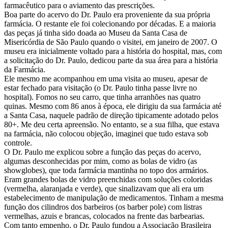
farmacêutico para o aviamento das prescrições.
Boa parte do acervo do Dr. Paulo era proveniente da sua própria
farmácia. O restante ele foi colecionando por décadas. E a maioria
das peças já tinha sido doada ao Museu da Santa Casa de
Misericórdia de São Paulo quando o visitei, em janeiro de 2007. O
museu era inicialmente voltado para a história do hospital, mas, com
a solicitação do Dr. Paulo, dedicou parte da sua área para a história
da Farmácia.
Ele mesmo me acompanhou em uma visita ao museu, apesar de
estar fechado para visitação (o Dr. Paulo tinha passe livre no
hospital). Fomos no seu carro, que tinha arranhões nas quatro
quinas. Mesmo com 86 anos à época, ele dirigiu da sua farmácia até
a Santa Casa, naquele padrão de direção tipicamente adotado pelos
80+. Me deu certa apreensão. No entanto, se a sua filha, que estava
na farmácia, não colocou objeção, imaginei que tudo estava sob
controle.
O Dr. Paulo me explicou sobre a função das peças do acervo,
algumas desconhecidas por mim, como as bolas de vidro (as
showglobes), que toda farmácia mantinha no topo dos armários.
Eram grandes bolas de vidro preenchidas com soluções coloridas
(vermelha, alaranjada e verde), que sinalizavam que ali era um
estabelecimento de manipulação de medicamentos. Tinham a mesma
função dos cilindros dos barbeiros (os barber pole) com listras
vermelhas, azuis e brancas, colocados na frente das barbearias.
Com tanto empenho, o Dr. Paulo fundou a Associação Brasileira