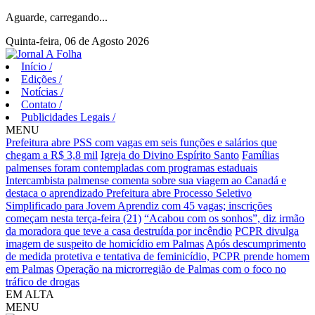
Aguarde, carregando...
Quinta-feira, 06 de Agosto 2026
Início
/
Edições
/
Notícias
/
Contato
/
Publicidades Legais
/
MENU
Prefeitura abre PSS com vagas em seis funções e salários que
chegam a R$ 3,8 mil
Igreja do Divino Espírito Santo
Famílias
palmenses foram contempladas com programas estaduais
Intercambista palmense comenta sobre sua viagem ao Canadá e
destaca o aprendizado
Prefeitura abre Processo Seletivo
Simplificado para Jovem Aprendiz com 45 vagas; inscrições
começam nesta terça-feira (21)
“Acabou com os sonhos”, diz irmão
da moradora que teve a casa destruída por incêndio
PCPR divulga
imagem de suspeito de homicídio em Palmas
Após descumprimento
de medida protetiva e tentativa de feminicídio, PCPR prende homem
em Palmas
Operação na microrregião de Palmas com o foco no
tráfico de drogas
EM ALTA
MENU