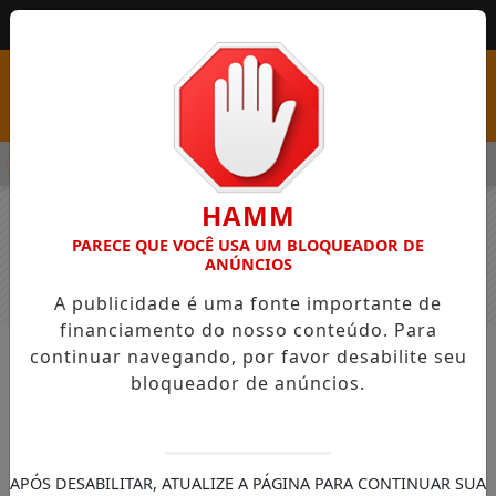
MENU
SS COM VAGAS EM SEIS FUNÇÕES E SALÁRIOS QUE CHEGAM A R$
HAMM
PARECE QUE VOCÊ USA UM BLOQUEADOR DE
ANÚNCIOS
A publicidade é uma fonte importante de
financiamento do nosso conteúdo. Para
continuar navegando, por favor desabilite seu
NOTÍCIAS
GERAL
bloqueador de anúncios.
Equipe King Shark de Palmas
disputou o Campeonato Planalto
Combat 2
APÓS DESABILITAR, ATUALIZE A PÁGINA PARA CONTINUAR SUA